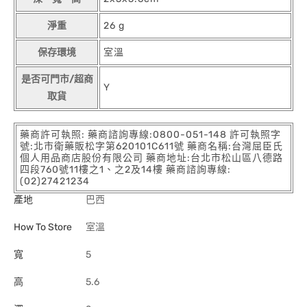
淨重
26 g
保存環境
室溫
是否可門市/超商
Y
取貨
藥商許可執照: 藥商諮詢專線:0800-051-148 許可執照字
號:北市衛藥販松字第620101C611號 藥商名稱:台灣屈臣氏
個人用品商店股份有限公司 藥商地址:台北市松山區八德路
四段760號11樓之1、之2及14樓 藥商諮詢專線:
(02)27421234
產地
巴西
How To Store
室溫
寬
5
高
5.6