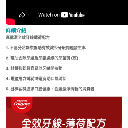
詳細介紹
高露潔全效牙線薄荷配方
1. 不易分岔斷裂幫助有效減少牙齦問題發生率
2. 幫助去除牙縫及牙齦邊緣的牙菌斑 (膜)
3. 材質強韌且容易於牙縫間拉動
4. 蠟塗層含薄荷味道有助口氣清新
5. 目標客群追求口腔健康、齒縫潔淨清新的消費者