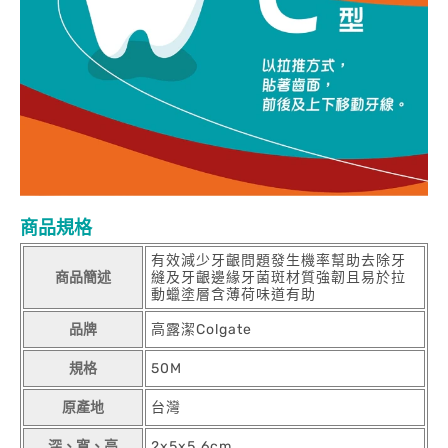
商品規格
有效減少牙齦問題發生機率幫助去除牙
商品簡述
縫及牙齦邊緣牙菌斑材質強韌且易於拉
動蠟塗層含薄荷味道有助
品牌
高露潔Colgate
規格
50M
原產地
台灣
深、寬、高
2x5x5.6cm