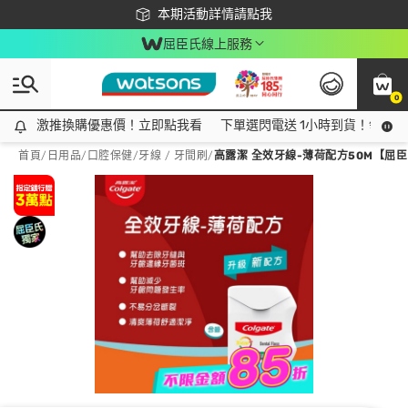
下載app最高回饋$350
本期活動詳情請點我
屈臣氏線上服務
0
激推換購優惠價！立即點我看
激推換購優惠價！立即點我看
下單選閃電送 1小時到貨！領神券
首頁
/
日用品
/
口腔保健
/
牙線 / 牙間刷
/
高露潔 全效牙線-薄荷配方50M【屈