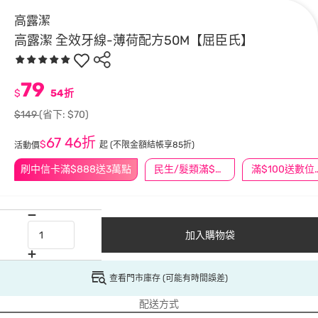
高露潔
高露潔 全效牙線-薄荷配方50M【屈臣氏】
79
$
54折
$149
(省下: $70)
67
46折
$
起
(不限金額結帳享85折)
活動價
刷中信卡滿$888送3萬點
民生/髮類滿$388送舒潔冰巾
滿$100
加入購物袋
查看門市庫存 (可能有時間誤差)
配送方式