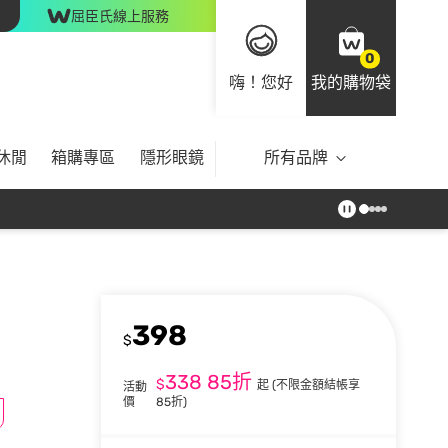
屈臣氏線上服務
0
嗨！您好
我的購物袋
休閒
箱購專區
隱形眼鏡
所有品牌
398
$
338
85折
$
起
(不限金額結帳享
活動
價
85折)