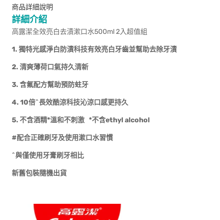
商品詳細說明
詳細介紹
高露潔全效亮白去漬漱口水500ml 2入超值組
1. 獨特光感淨白防漬科技有效亮白牙齒並幫助去除牙漬
2. 清爽薄荷口氣持久清新
3. 含氟配方幫助預防蛀牙
4. 10
倍^長效酷涼科技沁涼口感更持久
5. 不含酒精*溫和不刺激 *不含ethyl alcohol
#配合正確刷牙及使用漱口水習慣
^與僅使用牙膏刷牙相比
新舊包裝隨機出貨