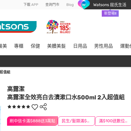
Watsons 屈氏生活
下載 APP
查詢門市
Blog
新登場!!
醫美
專櫃
保健
美體美髮
日用品
男性用品
運動
入超值組
高露潔
高露潔全效亮白去漬漱口水500ml 2入超值組
刷中信卡滿$888送3萬點
民生/髮類滿$388送舒潔冰巾
滿$100送數位印花