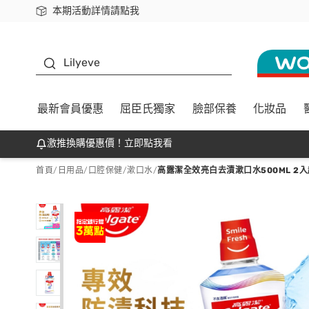
本期活動詳情請點我
下載app最高回饋$350
K beauty
Lilyeve
最新會員優惠
屈臣氏獨家
臉部保養
化妝品
激推換購優惠價！立即點我看
首頁
/
日用品
/
口腔保健
/
漱口水
/
高露潔全效亮白去漬漱口水500ML 2