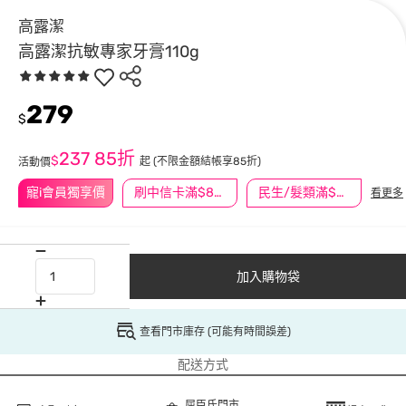
高露潔
高露潔抗敏專家牙膏110g
279
$
237
85折
$
起
(不限金額結帳享85折)
活動價
寵i會員獨享價
刷中信卡滿$888送3萬點
民生/髮類滿$388送舒潔冰巾
看更多
加入購物袋
查看門市庫存 (可能有時間誤差)
配送方式
屈臣氏門市