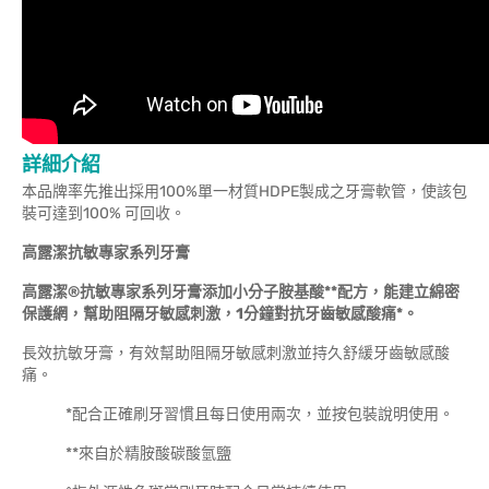
詳細介紹
本品牌率先推出採用100%單一材質HDPE製成之牙膏軟管，使該包
裝可達到100% 可回收。
高露潔抗敏專家系列牙膏
高露潔®抗敏專家系列牙膏添加小分子胺基酸
**
配方，能建立綿密
保護網，幫助阻隔牙敏感刺激，1分鐘對抗牙齒敏感酸痛
*
。
長效抗敏牙膏，有效幫助阻隔牙敏感刺激並持久舒緩牙齒敏感酸
痛。
*配合正確刷牙習慣且每日使用兩次，並按包裝說明使用。
**來自於精胺酸碳酸氫鹽