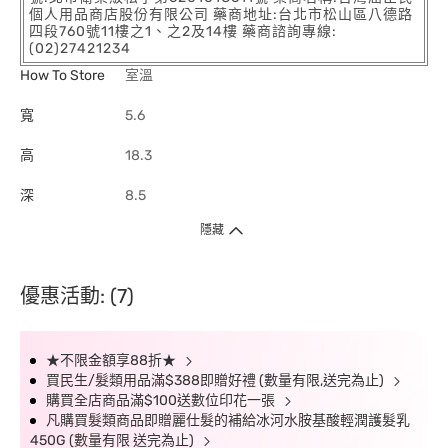
個人用品商店股份有限公司 藥商地址:台北市松山區八德路
四段760號11樓之1、之2及14樓 藥商諮詢專線:
(02)27421234
How To Store
室溫
寬
5.6
高
18.3
深
8.5
隱藏
優惠活動: (7)
★不限金額享88折★
買民生/髮類用品滿$388即贈好禮 (數量有限,送完為止)
購買全店商品滿$100送數位印花一張
凡購買髮類商品即贈麗仕髮的補給冰河水胺基酸輕潤護髮乳
450G (數量有限 送完為止)