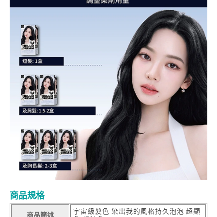
商品規格
宇宙級髮色 染出我的風格持久泡泡 超顯
商品簡述