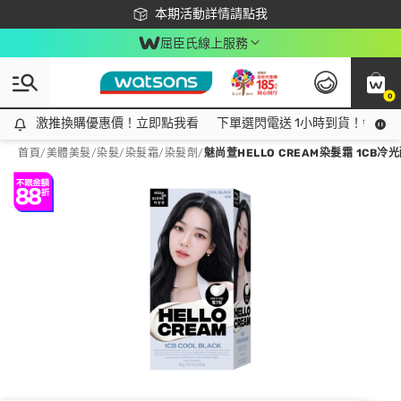
下載app最高回饋$350
本期活動詳情請點我
屈臣氏線上服務
0
激推換購優惠價！立即點我看
激推換購優惠價！立即點我看
下單選閃電送 1小時到貨！領神券
首頁
/
美體美髮
/
染髮
/
染髮霜/染髮劑
/
魅尚萱HELLO CREAM染髮霜 1CB冷