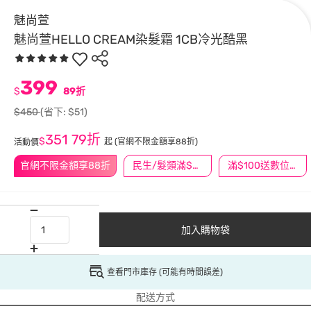
魅尚萱
魅尚萱HELLO CREAM染髮霜 1CB冷光酷黑
399
$
89折
$450
(省下: $51)
351
79折
$
起
(官網不限金額享88折)
活動價
官網不限金額享88折
民生/髮類滿$388送舒潔冰巾
滿$100送數位印花
加入購物袋
查看門市庫存 (可能有時間誤差)
配送方式