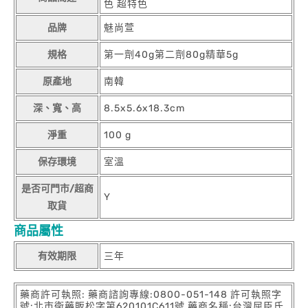
色 超特色
品牌
魅尚萱
規格
第一劑40g第二劑80g精華5g
原產地
南韓
深、寬、高
8.5x5.6x18.3cm
淨重
100 g
保存環境
室溫
是否可門市/超商
Y
取貨
商品屬性
有效期限
三年
藥商許可執照: 藥商諮詢專線:0800-051-148 許可執照字
號:北市衛藥販松字第620101C611號 藥商名稱:台灣屈臣氏