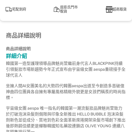
屈臣氏門市
宅配到府
超商取貨
取貨
商品詳細說明
商品詳細說明
詳細介紹
韓國第一造型護理領導品牌魅尚萱繼前身代言人BLACKPINK持續
引領髮妝市場新趨勢今年正式宣布由宇宙級女團 aespa重磅接手全
球代言人
坐擁人間AI女團美名的大勢四代韓團aespa出道至今創造多首破億
神曲四位團員各自擁有專屬風格精緻外貌更是女孩們稱羨的時尚指
標。
宇宙級女團 aespa 唯一指名的韓國第一潮流髮妝品牌魅尚萱致力
於打破泡沫染髮劑侷限與印象全新推出 HELLO BUBBLE 泡沫染髮
劑新色並從成分、質地到色彩全面革新席捲開架染髮市場創下推出
後即熱銷佳績更是蟬聯韓國知名藥妝連鎖店 OLIVE YOUNG 連續八
年銷售排行第一