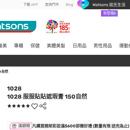
Watsons 屈氏生活
下載 APP
查詢門市
Blog
新登場!!
醫美
專櫃
保健
美體美髮
日用品
男性用品
運動
0自然
1028
1028 服服貼貼遮瑕膏 150自然
滿額贈
凡購買開架彩妝滿$600即贈好禮 (數量有限 送完為止)