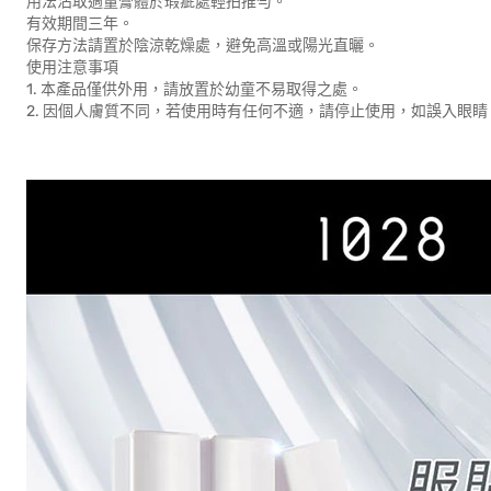
用法沾取適量膏體於瑕疵處輕拍推勻。
有效期間三年。
保存方法請置於陰涼乾燥處，避免高溫或陽光直曬。
使用注意事項
1. 本產品僅供外用，請放置於幼童不易取得之處。
2. 因個人膚質不同，若使用時有任何不適，請停止使用，如誤入眼