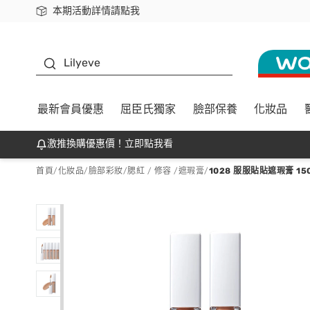
本期活動詳情請點我
下載app最高回饋$350
K beauty
Lilyeve
最新會員優惠
屈臣氏獨家
臉部保養
化妝品
激推換購優惠價！立即點我看
首頁
/
化妝品
/
臉部彩妝
/
腮紅 / 修容 /遮瑕膏
/
1028 服服貼貼遮瑕膏 15