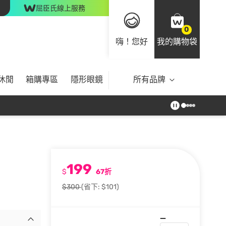
屈臣氏線上服務
0
嗨！您好
我的購物袋
休閒
箱購專區
隱形眼鏡
所有品牌
199
$
67折
$300
(省下: $101)