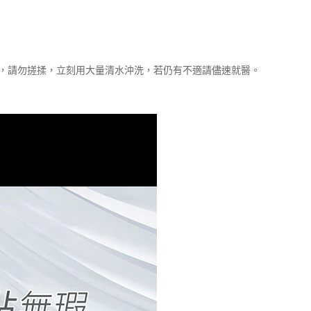
睛，請勿搓揉，立刻用大量清水沖洗，若仍有不適請儘速就醫。