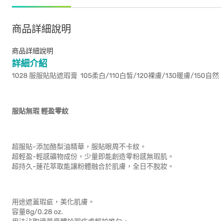
商品詳細說明
商品詳細說明
詳細介紹
1028 服服貼貼遮瑕膏 105柔白/110白皙/120裸膚/130暖膚/150自然
服貼無瑕 輕盈零紋
超服貼-添加酪梨油精華，服貼眼周不卡紋。
超輕盈-輕感礦物成份，少量即能創造零粉感無瑕肌。
超持久-蓮花萃取能讓粉體融合於肌膚，全日不脫妝。
用途遮蓋瑕疵，美化肌膚。
容量8g/0.28 oz.