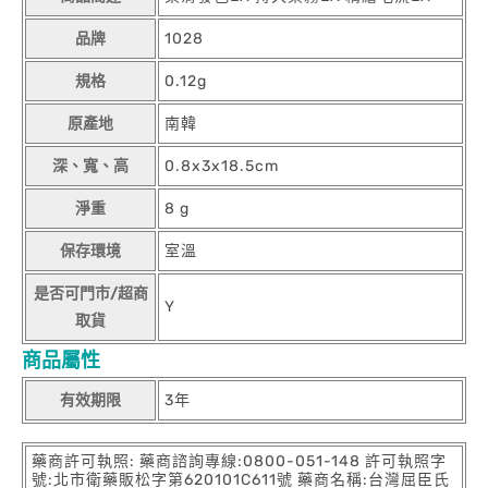
品牌
1028
規格
0.12g
原產地
南韓
深、寬、高
0.8x3x18.5cm
淨重
8 g
保存環境
室溫
是否可門市/超商
Y
取貨
商品屬性
有效期限
3年
藥商許可執照: 藥商諮詢專線:0800-051-148 許可執照字
號:北市衛藥販松字第620101C611號 藥商名稱:台灣屈臣氏