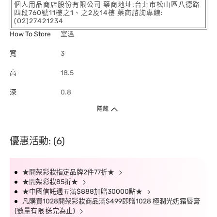
個人用品商店股份有限公司 藥商地址:台北市松山區八德路
四段760號11樓之1、之2及14樓 藥商諮詢專線:
(02)27421234
How To Store
室溫
寬
3
高
18.5
深
0.8
隱藏
優惠活動: (6)
★開架彩妝指定品牌2件77折★
★開架彩妝85折★
★中國信託週五滿$888加贈30000點★
凡購買1028開架彩妝商品滿$499即贈1028 極潤光奶霜唇膏
(數量有限 送完為止)