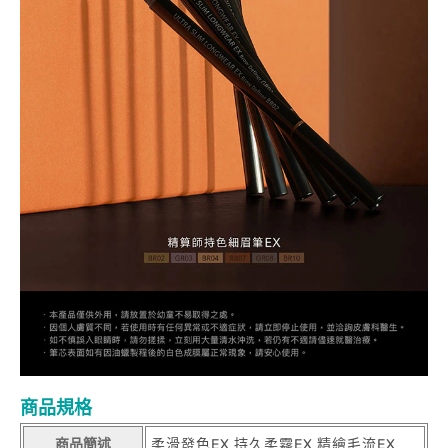
商品規格
商品簡述
柔滑發色EX 持久柔霧EX 精繪毛流EX