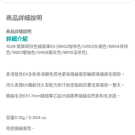
商品詳細說明
商品詳細說明
詳細介紹
1028 精算師持色細眉筆EX (BR02咖啡色/GR03灰褐色/BR04茶棕
色/RB07暖咖色/GR08霧灰色/BR10深茶色)
柔滑發色EX全新柔滑顯色質地更易描繪眉型輪廓填補眉毛間隙。
持久柔霧EX獨創持久型配方耐汗耐皮脂超抗暈完美眉妝一整天。
精繪毛流EX1.7mm精細筆芯設計超精準描繪自然柔和毛流感。
容量0.12g / 0.004 oz.
用途描繪眉型。