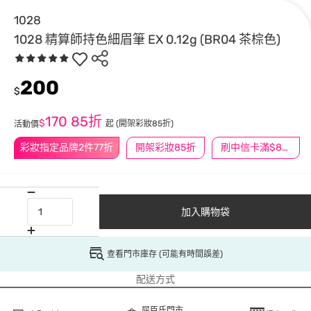
1028
1028 精算師持色細眉筆 EX 0.12g (BR04 茶棕色)
200
$
170
85折
$
起
(開架彩妝85折)
活動價
彩妝指定品牌2件77折
開架彩妝85折
刷中信卡滿$888送3萬點
加入購物袋
查看門市庫存 (可能有時間誤差)
配送方式
屈臣氏門市