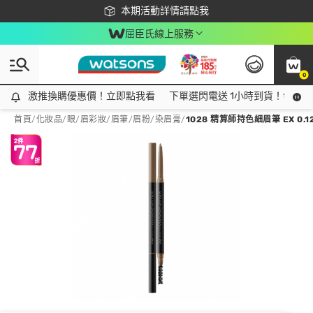
下載app最高回饋$350
本期活動詳情請點我
屈臣氏線上服務
0
激推換購優惠價！立即點我看
激推換購優惠價！立即點我看
下單選閃電送 1小時到貨！領神券
首頁
/
化妝品
/
眼/眉彩妝
/
眉筆/眉粉/染眉膏
/
1028 精算師持色細眉筆 EX 0.12