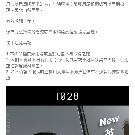
用法以眉筆順著毛流方向勾勒填補空隙與眉尾細節處再以眉刷梳
理、柔化自然眉型。
有效期間三年。
保存方法請置於陰涼乾燥處避免高溫或陽光直曬。
使用注意事項
1. 本產品僅供外用請放置於幼童不易取得之處。
2. 因個人膚質不同若使用時有任何異常或不適症狀請立即停止使用
並洽詢皮膚科醫生。
3. 如不慎誤入眼睛時立刻用大量清水沖洗若仍有不適請儘速就醫治
療。