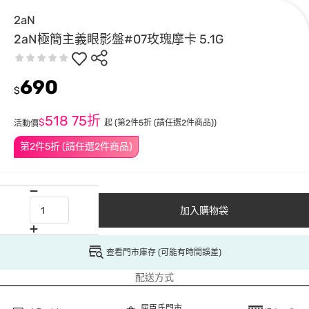
2aN
2aN極簡主義眼影盤#07玫瑰摩卡 5.1G
690
$
518
75折
$
起
(第2件5折 (請任選2件商品))
活動價
第2件5折 (請任選2件商品)
加入購物袋
查看門市庫存 (可能有時間誤差)
配送方式
屈臣氏門市