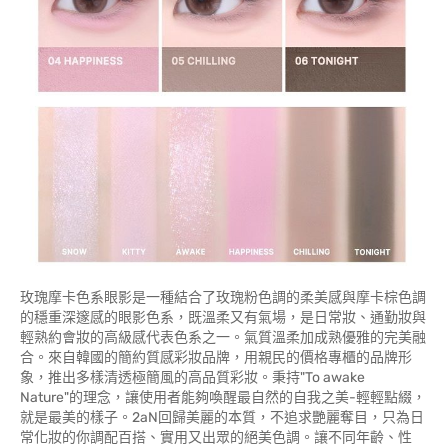
玫瑰摩卡色系眼影是一種結合了玫瑰粉色調的柔美感與摩卡棕色調
的穩重深邃感的眼影色系，既溫柔又有氣場，是日常妝、通勤妝與
輕熟約會妝的高級感代表色系之一。氣質溫柔加成熟優雅的完美融
合。來自韓國的簡約質感彩妝品牌，用親民的價格專櫃的品牌形
象，推出多樣清透極簡風的高品質彩妝。秉持"To awake
Nature"的理念，讓使用者能夠喚醒最自然的自我之美-輕輕點綴，
就是最美的樣子。2aN回歸美麗的本質，不追求艷麗奪目，只為日
常化妝的你調配百搭、實用又出眾的絕美色調。讓不同年齡、性