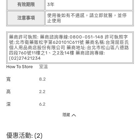
有效期限
3年
使用後如有不適感，請立即就醫，並停
注意事項
止使用
藥商許可執照: 藥商諮詢專線:0800-051-148 許可執照字
號:北市衛藥販松字第620101C611號 藥商名稱:台灣屈臣氏
個人用品商店股份有限公司 藥商地址:台北市松山區八德路
四段760號11樓之1、之2及14樓 藥商諮詢專線:
(02)27421234
How To Store
室溫
寬
8.2
高
2.2
深
6.2
隱藏
優惠活動: (2)