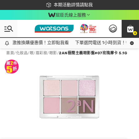
下載app最高回饋$350
本期活動詳情請點我
屈臣氏線上服務
0
激推換購優惠價！立即點我看
激推換購優惠價！立即點我看
下單選閃電送 1小時到貨！領神券
首頁
/
化妝品
/
眼/眉彩妝
/
眼影
/
2AN極簡主義眼影盤#07玫瑰摩卡 5.1G