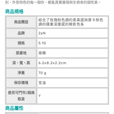
別、外型特色的每一個你，都能真實展現與生俱來的個性美。
商品規格
結合了玫瑰粉色調的柔美感與摩卡棕色
商品簡述
調的穩重深邃感的眼影色系
品牌
2aN
規格
5.1G
原產地
南韓
深、寬、高
6.2x8.2x2.2cm
淨重
70 g
保存環境
室溫
是否可門市/超商
Y
取貨
商品屬性