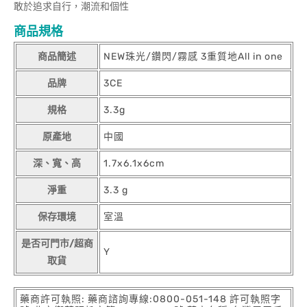
敢於追求自行，潮流和個性
商品規格
商品簡述
NEW珠光/鑽閃/霧感 3重質地All in one
品牌
3CE
規格
3.3g
原產地
中國
深、寬、高
1.7x6.1x6cm
淨重
3.3 g
保存環境
室溫
是否可門市/超商
Y
取貨
藥商許可執照: 藥商諮詢專線:0800-051-148 許可執照字