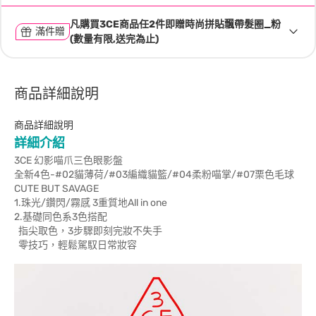
凡購買3CE商品任2件即贈時尚拼貼飄帶髮圈_粉
滿件贈
(數量有限,送完為止)
商品詳細說明
商品詳細說明
詳細介紹
3CE 幻影喵爪三色眼影盤
全新4色-#02貓薄荷/#03編織貓籃/#04柔粉喵掌/#07栗色毛球
CUTE BUT SAVAGE
1.珠光/鑽閃/霧感 3重質地All in one
2.基礎同色系3色搭配
指尖取色，3步驟即刻完妝不失手
零技巧，輕鬆駕馭日常妝容