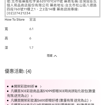
號:北市衛藥販松字第620101C611號 藥商名稱:台灣屈臣氏
個人用品商店股份有限公司 藥商地址:台北市松山區八德路
四段760號11樓之1、之2及14樓 藥商諮詢專線:
(02)27421234
How To Store
室溫
寬
6.1
高
6
深
1.7
隱藏
優惠活動: (4)
★開架彩妝85折★
凡購買3CE彩妝商品滿$1099即贈3CE時尚拼貼化妝包(數量
有限,送完為止)
凡購買開架彩妝滿$600即贈好禮 (數量有限 送完為止)