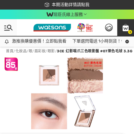
下載app最高回饋$350
本期活動詳情請點我
屈臣氏線上服務
0
激推換購優惠價！立即點我看
激推換購優惠價！立即點我看
下單選閃電送 1小時到貨！領神券
首頁
/
化妝品
/
眼/眉彩妝
/
眼影
/
3CE 幻影喵爪三色眼影盤 #07栗色毛球 3.3G