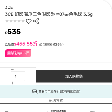
3CE
3CE 幻影喵爪三色眼影盤 #07栗色毛球 3.3g
535
$
455
85折
$
起
(開架彩妝85折)
活動價
開架彩妝85折
加入購物袋
查看門市庫存 (可能有時間誤差)
配送方式
屈臣氏門市