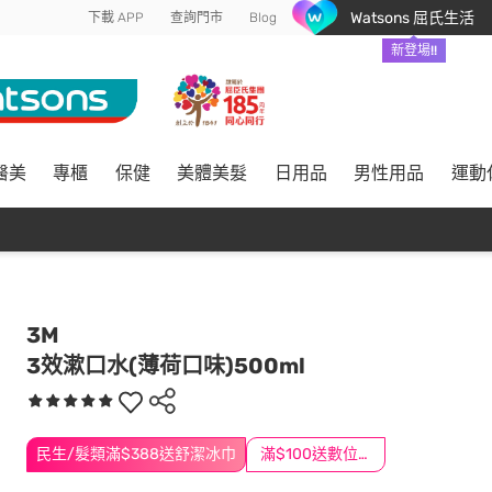
Watsons 屈氏生活
下載 APP
查詢門市
Blog
新登場!!
醫美
專櫃
保健
美體美髮
日用品
男性用品
運動
3M
3效漱口水(薄荷口味)500ml
民生/髮類滿$388送舒潔冰巾
滿$100送數位印花