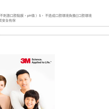
不刺激口腔黏膜，pH值 〉5， 不造成口腔環境負擔((口腔環境
品質安全有保
..............................................................................................................
................................................................................................................
..........................................