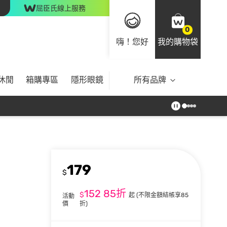
屈臣氏線上服務
0
嗨！您好
我的購物袋
休閒
箱購專區
隱形眼鏡
所有品牌
179
$
152
85折
$
起
(不限金額結帳享85
活動
價
折)