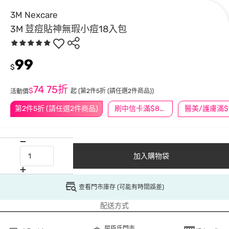
3M Nexcare
3M 荳痘貼神無瑕小痘18入包
99
$
74
75折
$
起
(第2件5折 (請任選2件商品))
活動價
第2件5折 (請任選2件商品)
刷中信卡滿$888送3萬點
加入購物袋
查看門市庫存 (可能有時間誤差)
配送方式
屈臣氏門市