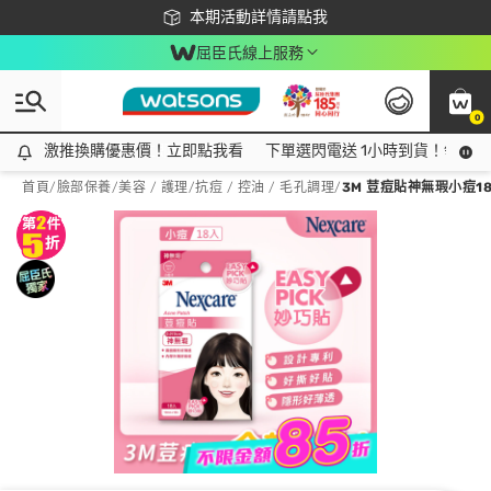
下載app最高回饋$350
本期活動詳情請點我
屈臣氏線上服務
0
激推換購優惠價！立即點我看
激推換購優惠價！立即點我看
下單選閃電送 1小時到貨！領神券
首頁
/
臉部保養
/
美容 / 護理
/
抗痘 / 控油 / 毛孔調理
/
3M 荳痘貼神無瑕小痘1