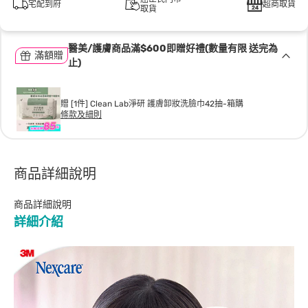
宅配到府
超商取貨
取貨
醫美/護膚商品滿$600即贈好禮(數量有限 送完為
滿額贈
止)
贈 [1件] Clean Lab淨研 護膚卸妝洗臉巾42抽-箱購
條款及細則
商品詳細說明
商品詳細說明
詳細介紹