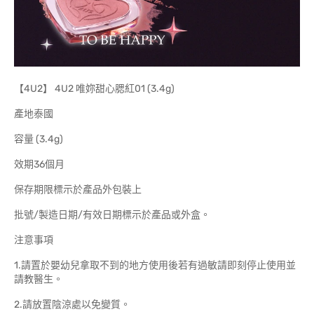
【4U2】 4U2 唯妳甜心腮紅01 (3.4g)
產地泰國
容量 (3.4g)
效期36個月
保存期限標示於產品外包裝上
批號/製造日期/有效日期標示於產品或外盒。
注意事項
1.請置於嬰幼兒拿取不到的地方使用後若有過敏請即刻停止使用並
請教醫生。
2.請放置陰涼處以免變質。