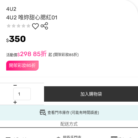
4U2
4U2 唯妳甜心腮紅01
350
$
298
85折
$
起
(開架彩妝85折)
活動價
開架彩妝85折
加入購物袋
查看門市庫存 (可能有時間誤差)
配送方式
屈臣氏門市