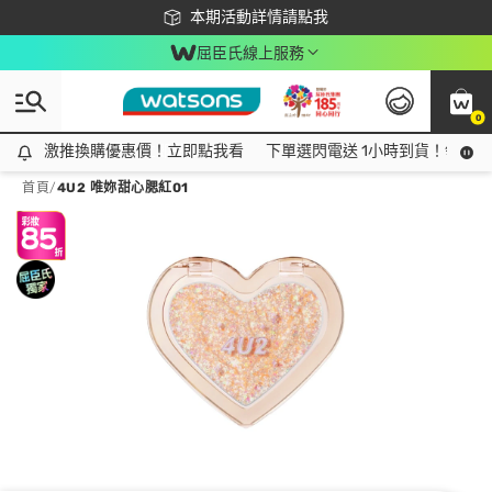
下載app最高回饋$350
本期活動詳情請點我
屈臣氏線上服務
0
激推換購優惠價！立即點我看
激推換購優惠價！立即點我看
下單選閃電送 1小時到貨！領神券
首頁
/
4U2 唯妳甜心腮紅01