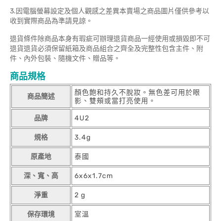
3.因電腦螢幕設定及個人觀感之差異本賣場之商品圖片僅供參考以
收到實際商品為準請見諒。
退貨條件除商品本身有瑕疵可辦理退貨商品一經使用或損毀即不可
退貨退貨必須保留紙箱及商品組合之齊全及完整性包含主件、附
件、內外包裝、隨機文件、贈品等。
商品規格
顏色飽和持久不脫妝。無色差可用於眼
商品簡述
影、雙頰或當打亮使用。
品牌
4U2
規格
3.4g
原產地
泰國
深、寬、高
6x6x1.7cm
淨重
2 g
保存環境
室溫