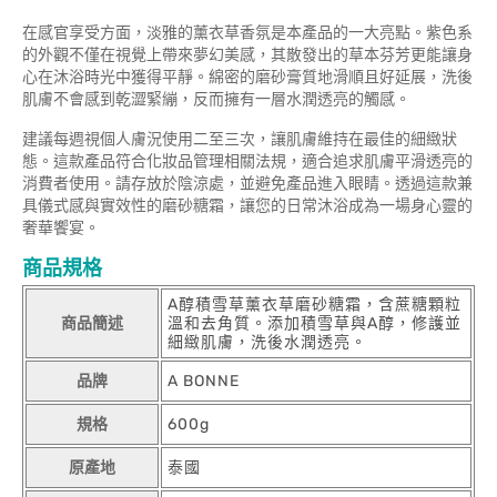
在感官享受方面，淡雅的薰衣草香氛是本產品的一大亮點。紫色系
的外觀不僅在視覺上帶來夢幻美感，其散發出的草本芬芳更能讓身
心在沐浴時光中獲得平靜。綿密的磨砂膏質地滑順且好延展，洗後
肌膚不會感到乾澀緊繃，反而擁有一層水潤透亮的觸感。
建議每週視個人膚況使用二至三次，讓肌膚維持在最佳的細緻狀
態。這款產品符合化妝品管理相關法規，適合追求肌膚平滑透亮的
消費者使用。請存放於陰涼處，並避免產品進入眼睛。透過這款兼
具儀式感與實效性的磨砂糖霜，讓您的日常沐浴成為一場身心靈的
奢華饗宴。
商品規格
A醇積雪草薰衣草磨砂糖霜，含蔗糖顆粒
商品簡述
溫和去角質。添加積雪草與A醇，修護並
細緻肌膚，洗後水潤透亮。
品牌
A BONNE
規格
600g
原產地
泰國