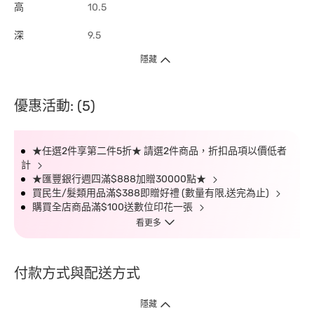
高
10.5
深
9.5
隱藏
優惠活動: (5)
★任選2件享第二件5折★ 請選2件商品，折扣品項以價低者
計
★匯豐銀行週四滿$888加贈30000點★
買民生/髮類用品滿$388即贈好禮 (數量有限,送完為止)
購買全店商品滿$100送數位印花一張
看更多
付款方式與配送方式
隱藏