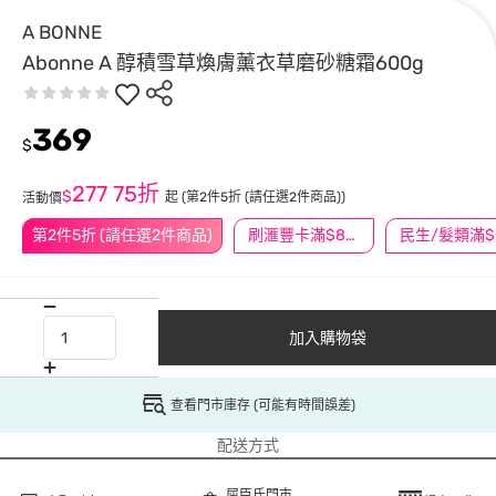
A BONNE
Abonne A 醇積雪草煥膚薰衣草磨砂糖霜600g
369
$
277
75折
$
起
(第2件5折 (請任選2件商品))
活動價
第2件5折 (請任選2件商品)
刷滙豐卡滿$888送3萬點
民
加入購物袋
查看門市庫存 (可能有時間誤差)
配送方式
屈臣氏門市