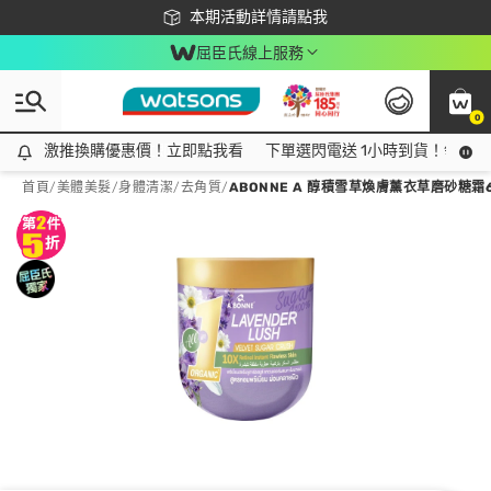
下載app最高回饋$350
本期活動詳情請點我
屈臣氏線上服務
0
激推換購優惠價！立即點我看
激推換購優惠價！立即點我看
下單選閃電送 1小時到貨！領神券
首頁
/
美體美髮
/
身體清潔
/
去角質
/
ABONNE A 醇積雪草煥膚薰衣草磨砂糖霜6