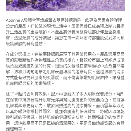
Abonne A醇積雪草煥膚薰衣草磨砂糖霜是一款專為居家身體護理
設計的產品。在忙碌的現代生活中，居家保養已成為釋放壓力且提
升生活品質的重要環節。本產品將保養層級從臉部延伸至全身肌
膚，透過細膩的成分調配，讓您在每一次沐浴時都能感受到如同頂
級護膚般的奢寵體驗。
在成分選擇上，這款磨砂糖霜展現了其專業與用心。產品選用高品
質的蔗糖顆粒作為物理性去角質的核心，相較於市面上可能造成環
境負擔或肌膚刺激的材質，細緻的蔗糖能在按摩過程中逐漸自然溶
解，溫和且均勻地帶走肌膚表層堆積的老廢角質。這種溫和的清潔
方式能有效提升肌膚的柔滑感，而不傷害細嫩的肌膚屏障，讓身體
肌膚回歸最初的柔嫩觸感。
除了卓越的去角質效果，配方中更融入了兩大明星保養成分。A醇
在保養中扮演著提升肌膚光澤與幫助肌膚更新的重要角色，它能讓
肌膚看起來更有活力，散發自然透亮的健康神采。而積雪草萃取則
以其舒緩與修護特性聞名，能加強肌膚的保濕效果，舒緩因環境乾
燥引起的不適感，維持肌膚的健康穩定狀態。這兩種成分的協同作
用，讓這款產品不只是單純的清潔磨砂，更是具備煥膚質感的身體
護理精華。