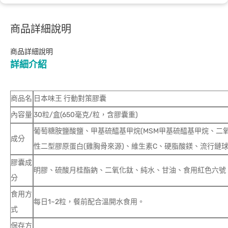
商品詳細說明
商品詳細說明
詳細介紹
商品名
日本味王 行動對策膠囊
內容量
30粒/盒(650毫克/粒，含膠囊重)
葡萄糖胺鹽酸鹽、甲基硫醯基甲烷(MSM甲基硫醯基甲烷、二氧
成分
性二型膠原蛋白(雞胸骨來源)、維生素C、硬脂酸鎂、流行鏈球
膠囊成
明膠、硫酸月桂酯鈉、二氧化鈦、純水、甘油、食用紅色六號
分
食用方
每日1~2粒，餐前配合溫開水食用。
式
保存方