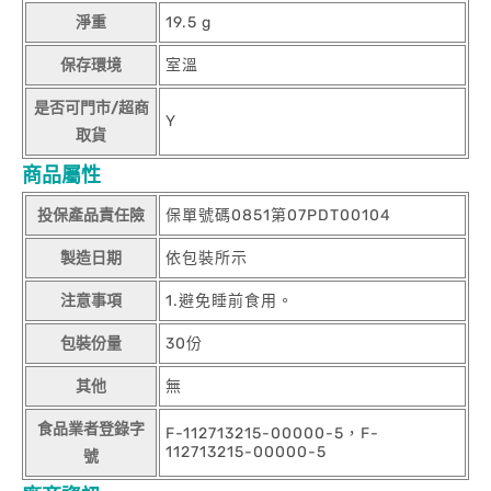
淨重
19.5 g
保存環境
室溫
是否可門市/超商
Y
取貨
商品屬性
投保產品責任險
保單號碼0851第07PDT00104
製造日期
依包裝所示
注意事項
1.避免睡前食用。
包裝份量
30份
其他
無
食品業者登錄字
F-112713215-00000-5，F-
112713215-00000-5
號