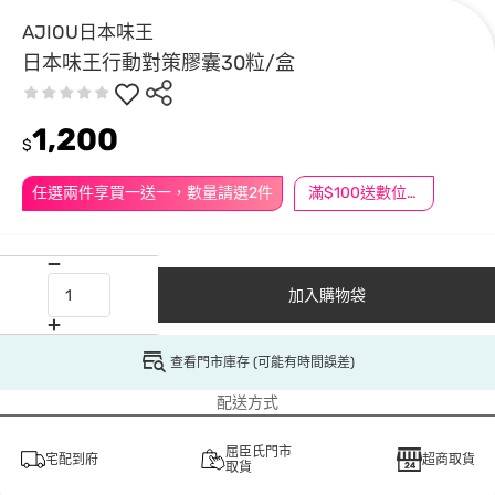
AJIOU日本味王
日本味王行動對策膠囊30粒/盒
1,200
$
任選兩件享買一送一，數量請選2件
滿$100送數位印花
加入購物袋
查看門市庫存 (可能有時間誤差)
配送方式
屈臣氏門市
宅配到府
超商取貨
取貨