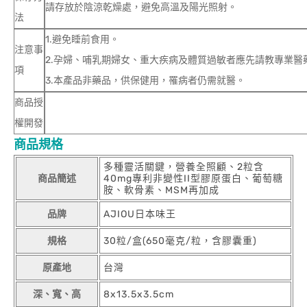
請存放於陰涼乾燥處，避免高溫及陽光照射。
法
1.避免睡前食用。
注意事
2.孕婦、哺乳期婦女、重大疾病及體質過敏者應先請教專業醫
項
3.本產品非藥品，供保健用，罹病者仍需就醫。
商品授
權開發
商品規格
多種靈活關鍵，營養全照顧、2粒含
商品簡述
40mg專利非變性II型膠原蛋白、葡萄糖
胺、軟骨素、MSM再加成
品牌
AJIOU日本味王
規格
30粒/盒(650毫克/粒，含膠囊重)
原產地
台灣
深、寬、高
8x13.5x3.5cm