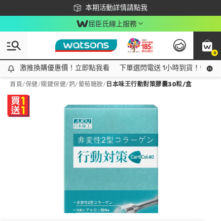
下載app最高回饋$350
本期活動詳情請點我
屈臣氏線上服務
0
激推換購優惠價！立即點我看
激推換購優惠價！立即點我看
下單選閃電送 1小時到貨！領神券
首頁
/
保健
/
關鍵保健
/
鈣/葡萄糖胺
/
日本味王行動對策膠囊30粒/盒