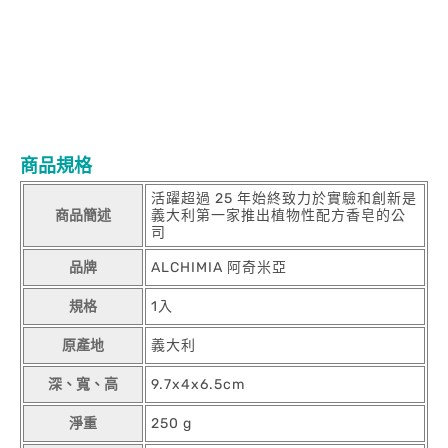
若有退貨需求您所退回的商品內容必須保維持所有商品、附件、包
裝、附隨文件或資料的完整性。
1.使用後若有過敏請即刻停止使用並請教醫生。
2.請放置陰涼處以免變質。
3.此為私人消耗性產品一經拆封使用恕無法退貨。
4.因電腦螢幕設定及個人觀感之差異本賣場之商品圖片僅供參考以
收到實際商品為準請見諒。
商品規格
活躍超過 25 年始終致力於實驗和創新是
商品簡述
義大利第一家推出植物性配方香皂的公
司
品牌
ALCHIMIA 阿奇米亞
規格
1入
原產地
義大利
深、寬、高
9.7x4x6.5cm
淨重
250 g