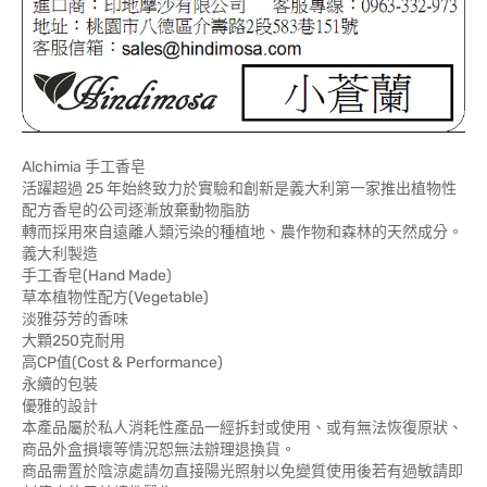
Alchimia 手工香皂
活躍超過 25 年始終致力於實驗和創新是義大利第一家推出植物性
配方香皂的公司逐漸放棄動物脂肪
轉而採用來自遠離人類污染的種植地、農作物和森林的天然成分。
義大利製造
手工香皂(Hand Made)
草本植物性配方(Vegetable)
淡雅芬芳的香味
大顆250克耐用
高CP值(Cost & Performance)
永續的包裝
優雅的設計
本產品屬於私人消耗性產品一經拆封或使用、或有無法恢復原狀、
商品外盒損壞等情況恕無法辦理退換貨。
商品需置於陰涼處請勿直接陽光照射以免變質使用後若有過敏請即