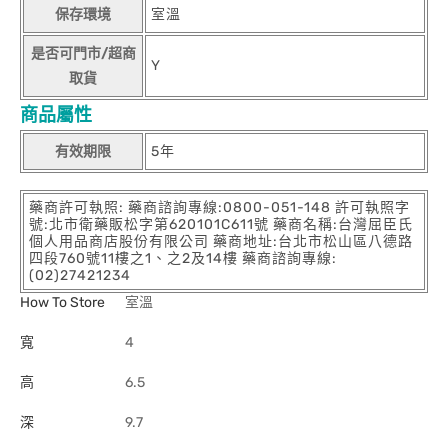
保存環境
室溫
是否可門市/超商
Y
取貨
商品屬性
有效期限
5年
藥商許可執照: 藥商諮詢專線:0800-051-148 許可執照字
號:北市衛藥販松字第620101C611號 藥商名稱:台灣屈臣氏
個人用品商店股份有限公司 藥商地址:台北市松山區八德路
四段760號11樓之1、之2及14樓 藥商諮詢專線:
(02)27421234
How To Store
室溫
寬
4
高
6.5
深
9.7