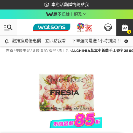
下載app最高回饋$350
本期活動詳情請點我
屈臣氏線上服務
0
激推換購優惠價！立即點我看
激推換購優惠價！立即點我看
下單選閃電送 1小時到貨！領神券
首頁
/
美體美髮
/
身體清潔
/
香皂/洗手乳
/
ALCHIMIA草本小蒼蘭手工香皂250