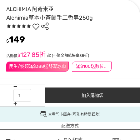
ALCHIMIA 阿奇米亞
Alchimia草本小蒼蘭手工香皂250g
149
$
127
85折
$
起
(不限金額結帳享85折)
活動價
民生/髮類滿$388送舒潔冰巾
滿$100送數位印花
加入購物袋
查看門市庫存 (可能有時間誤差)
配送方式
屈臣氏門市