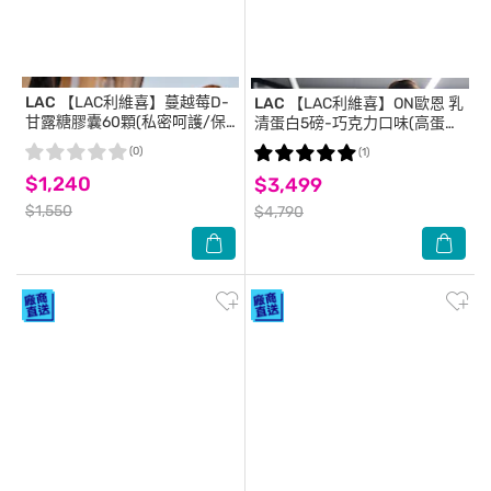
LAC
【LAC利維喜】蔓越莓D-
LAC
【LAC利維喜】ON歐恩 乳
甘露糖膠囊60顆(私密呵護/保
清蛋白5磅-巧克力口味(高蛋
護秘密基地/甘露糖/維生素C/
白/ON金牌/運動纖盈)
(0)
(1)
素食可)
$1,240
$3,499
$1,550
$4,790