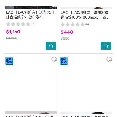
LAC
【LAC利維喜】活力男用
LAC
【LAC利維喜】葉酸800
綜合維他命90錠(B群/
食品錠100錠(800mcg/孕養調
鋅/BCAA/肉酸/茄紅素/馬卡)
理/素食錠劑)
(0)
(0)
$1,160
$440
$1,450
$550