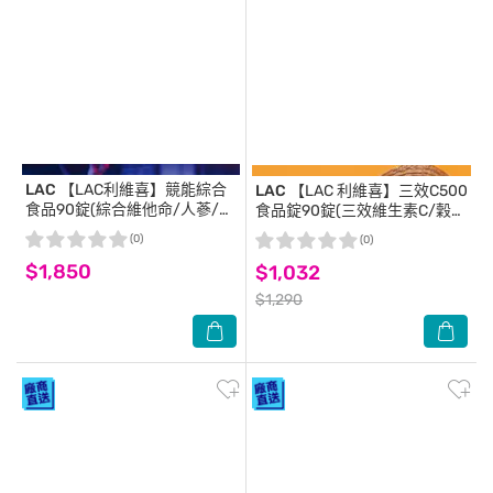
LAC
【LAC利維喜】競能綜合
LAC
【LAC 利維喜】三效C500
食品90錠(綜合維他命/人蔘/山
食品錠90錠(三效維生素C/穀胱
桑果/專注力UP/電競手遊.工程
甘肽/葡萄籽/保護力/素食可)
(0)
(0)
師必備)
$1,850
$1,032
$1,290