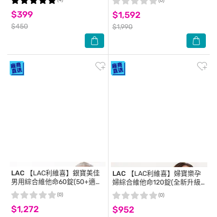
(4)
(0)
$399
$1,592
$450
$1,990
LAC
【LAC利維喜】銀寶美佳
LAC
【LAC利維喜】婦寶樂孕
男用綜合維他命60錠(50+適
婦綜合維他命120錠(全新升級/
用/精胺酸/B群/鋅/茄紅素/南
葉酸/鐵質鈣質/維他命D/孕婦
(0)
(0)
瓜籽)
綜合維他命)
$1,272
$952