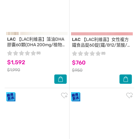
LAC
【LAC利維喜】藻油DHA
LAC
【LAC利維喜】女性複方
膠囊60顆(DHA 200mg/植物性
鐵食品錠60錠(鐵/B12/葉酸/素
DHA/全孕期適用)
食可)
(0)
(0)
$1,592
$760
$1,990
$950