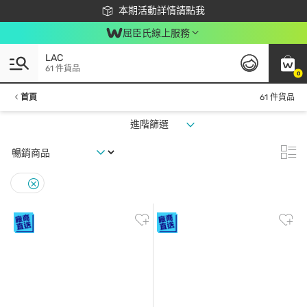
下載app最高回饋$350
本期活動詳情請點我
屈臣氏線上服務
LAC
61 件貨品
0
首頁
61 件貨品
進階篩選