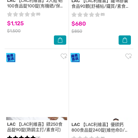
LAC
【LAC利維喜】2入組 硒
LAC
【LAC利維喜】鐵18膠囊
100食品錠100錠(有機硒/保護
食品90顆(舒補帖/鐵質/素食
力/青春活力劑/素食可)
可)
(0)
(0)
$1,125
$680
$1,500
$850
LAC
【LAC利維喜】鎂250食
LAC
【LAC利維喜】優鎂鈣
品錠90錠(熱銷主打/素食可)
800食品錠240錠(維他命D/
鎂/鉀/檸檬蘋果酸鈣)