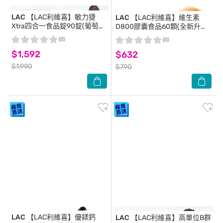
LAC
【LAC利維喜】敏力捷
LAC
【LAC利維喜】維生素
Xtra四合一食品錠90錠(葡萄糖
D800膠囊食品60顆(全新升級/
胺/軟骨素/MSM/三效固敏捷)
維他命D3/保護力)
(0)
(0)
$1,592
$632
$1,990
$790
LAC
【LAC利維喜】優鎂鈣
LAC
【LAC利維喜】高單位B群