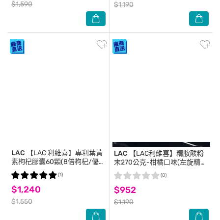
$1,590
$1,190
LAC
【LAC 利維喜】專利葉黃
LAC
【LAC利維喜】精胺酸粉
素枸杞膠囊60顆(8倍枸杞/優
末270公克-柑橘口味(左旋精胺
視/FloraGLO/熱銷主打)
酸/胺基酸/男性保健/運動纖
(1)
(0)
盈)
$1,240
$952
$1,550
$1,190