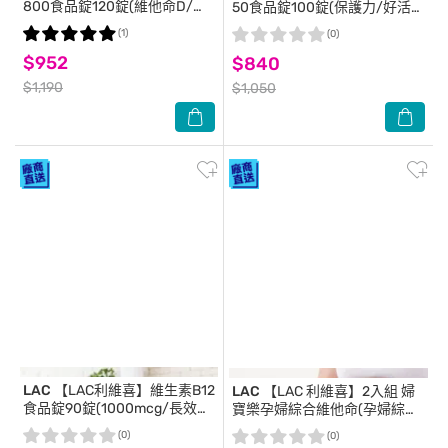
800食品錠120錠(維他命D/鎂/
50食品錠100錠(保護力/好活
鉀/檸檬蘋果酸鈣800/孕養調
力/必康)
(1)
(0)
理)
$952
$840
$1,190
$1,050
LAC
【LAC利維喜】維生素B12
LAC
【LAC 利維喜】2入組 婦
食品錠90錠(1000mcg/長效型
寶樂孕婦綜合維他命(孕婦綜合
錠劑/素食可)
維他命/孕養調理)
(0)
(0)