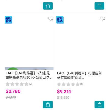
LAC
【LAC利維喜】3入組 兒
LAC
【LAC利維喜】松樹皮菁
童鈣高高果凍30包-葡萄口味
華錠300錠(保護
(成長關鍵/婦幼系列)
力/OPCs/OPCs發現者專利/熱
(0)
(0)
銷主打)
$2,780
$9,214
$4,170
$13,550