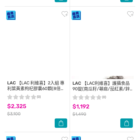
LAC
【LAC 利維喜】2入組 專
LAC
【LAC利維喜】護攝食品
利葉黃素枸杞膠囊60顆(8倍枸
90錠(南瓜籽/蕁麻/茄紅素/鋅/
杞/優視/FloraGLO/熱銷主打)
男性私密/素食可)
(0)
(0)
$2,325
$1,192
$3,100
$1,490