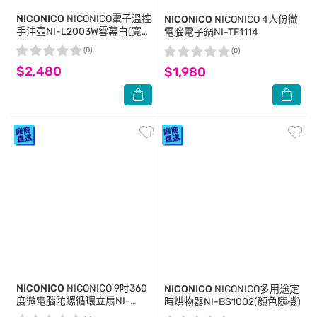
NICONICO
NICONICO電子溫控
NICONICO
NICONICO 4人份微
手沖壺NI-L2003W雪幕白(寬
電腦電子鍋NI-TE1114
口)
(0)
(0)
$2,480
$1,980
NICONICO
NICONICO 9吋360
NICONICO
NICONICO多用途定
度微電腦陀螺循環立扇NI-
時烘物器NI-BS1002(顏色隨機)
GS1120