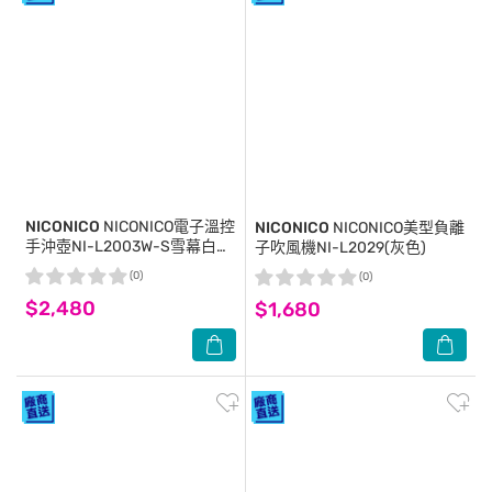
NICONICO
NICONICO電子溫控
NICONICO
NICONICO美型負離
手沖壺NI-L2003W-S雪幕白
子吹風機NI-L2029(灰色)
(細口)
(0)
(0)
$2,480
$1,680