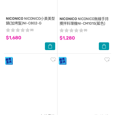
NICONICO
NICONICO小美美型
NICONICO
NICONICO無線手持
鍋(加烤盤)NI-C802-G
攪拌料理機NI-CM1015(藍色)
(0)
(0)
$1,680
$1,280