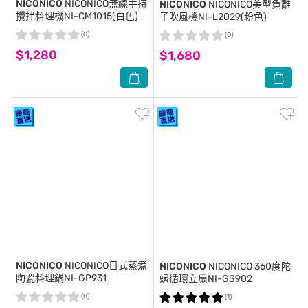
NICONICO
NICONICO無線手持
NICONICO
NICONICO美型負離
攪拌料理機NI-CM1015(白色)
子吹風機NI-L2029(粉色)
(0)
(0)
$1,280
$1,680
NICONICO
NICONICO日式蒸煮
NICONICO
NICONICO 360度陀
陶瓷料理鍋NI-GP931
螺循環立扇NI-GS902
(0)
(1)