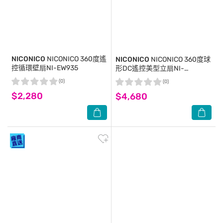
NICONICO
NICONICO 360度遙
NICONICO
NICONICO 360度球
控循環壁扇NI-EW935
形DC遙控美型立扇NI-
S2011(白)
(0)
(0)
$2,280
$4,680