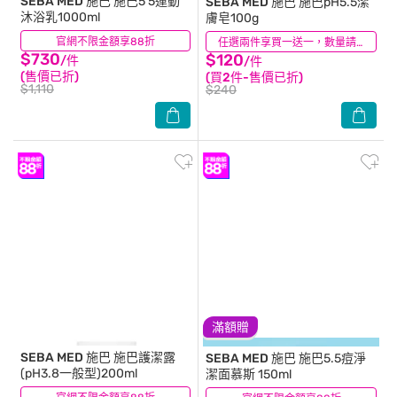
SEBA MED 施巴
施巴5 5運動
SEBA MED 施巴
施巴pH5.5潔
沐浴乳1000ml
膚皂100g
官網不限金額享88折
(52)
(13)
任選兩件享買一送一，數量請選2件
$730
$120
/件
/件
(售價已折)
(買2件-售價已折)
$1,110
$240
滿額贈
SEBA MED 施巴
施巴護潔露
SEBA MED 施巴
施巴5.5痘淨
(pH3.8一般型)200ml
潔面慕斯 150ml