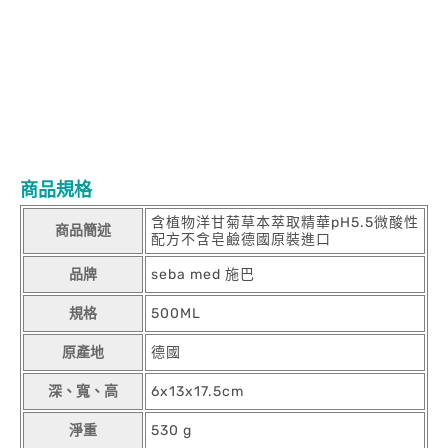
商品規格
含植物洋甘菊草本萃取精華pH5.5微酸性
商品簡述
配方不含皂鹼德國原裝進口
品牌
seba med 施巴
規格
500ML
原產地
德國
深、寬、高
6x13x17.5cm
淨重
530 g