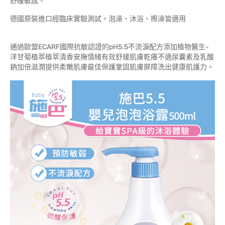
舒緩敏感。
德國原裝進口經臨床實驗測試。泡澡、沐浴、擦澡皆適用
通過歐盟ECARF國際抗敏認證的pH5.5不流淚配方添加植物醫生-
洋甘菊植萃植萃清香安撫情緒有效舒緩肌膚乾癢不適尿囊素及乳酸
鈉加倍滋潤提供柔嫩肌膚最佳保護鞏固肌膚屏障洗出健康肌護力。