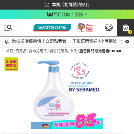
下載app最高回饋$350
本期活動詳情請點我
屈臣氏線上服務
0
激推換購優惠價！立即點我看
激推換購優惠價！立即點我看
下單選閃電送 1小時到貨！領神券
首頁
/
日用品
/
嬰幼兒用品
/
嬰幼兒用品/食品
/
施巴嬰兒泡泡浴露500ML