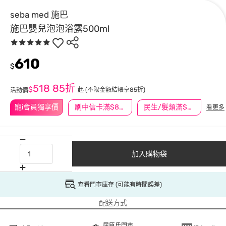
seba med 施巴
施巴嬰兒泡泡浴露500ml
610
$
518
85折
$
起
(不限金額結帳享85折)
活動價
寵i會員獨享價
刷中信卡滿$888送3萬點
民生/髮類滿$388送舒潔冰巾
看更多
加入購物袋
查看門市庫存 (可能有時間誤差)
配送方式
屈臣氏門市