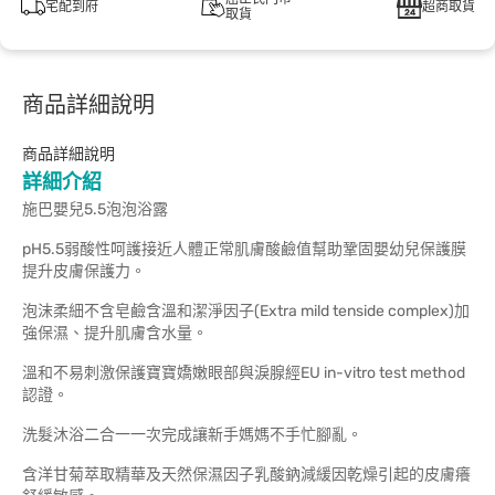
宅配到府
超商取貨
取貨
商品詳細說明
商品詳細說明
詳細介紹
施巴嬰兒5.5泡泡浴露
pH5.5弱酸性呵護接近人體正常肌膚酸鹼值幫助鞏固嬰幼兒保護膜
提升皮膚保護力。
泡沫柔細不含皂鹼含溫和潔淨因子(Extra mild tenside complex)加
強保濕、提升肌膚含水量。
溫和不易刺激保護寶寶嬌嫩眼部與淚腺經EU in-vitro test method
認證。
洗髮沐浴二合一一次完成讓新手媽媽不手忙腳亂。
含洋甘菊萃取精華及天然保濕因子乳酸鈉減緩因乾燥引起的皮膚癢