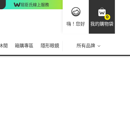
屈臣氏線上服務
0
嗨！您好
我的購物袋
休閒
箱購專區
隱形眼鏡
所有品牌