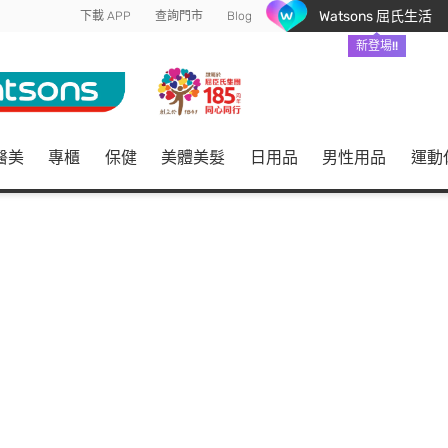
Watsons 屈氏生活
下載 APP
查詢門市
Blog
新登場!!
醫美
專櫃
保健
美體美髮
日用品
男性用品
運動