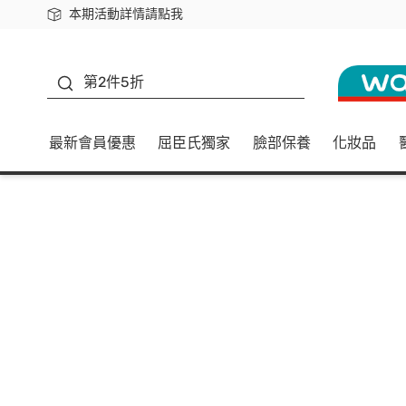
本期活動詳情請點我
下載app最高回饋$350
善存
第2件5折
最新會員優惠
屈臣氏獨家
臉部保養
化妝品