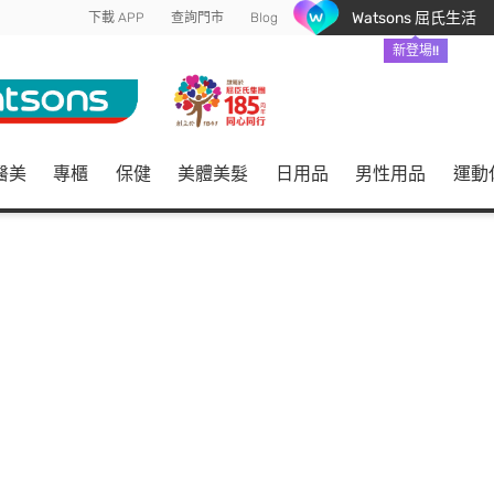
Watsons 屈氏生活
下載 APP
查詢門市
Blog
新登場!!
醫美
專櫃
保健
美體美髮
日用品
男性用品
運動