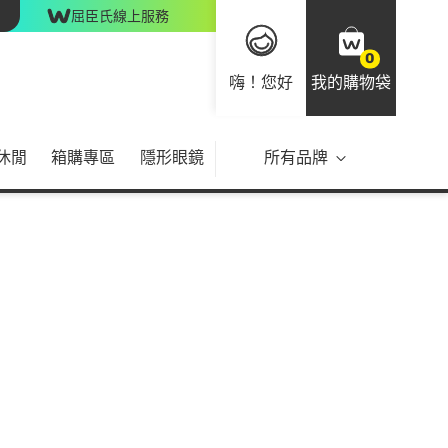
屈臣氏線上服務
0
嗨！您好
我的購物袋
休閒
箱購專區
隱形眼鏡
所有品牌