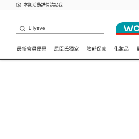
本期活動詳情請點我
下載app最高回饋$350
K beauty
Lilyeve
最新會員優惠
屈臣氏獨家
臉部保養
化妝品