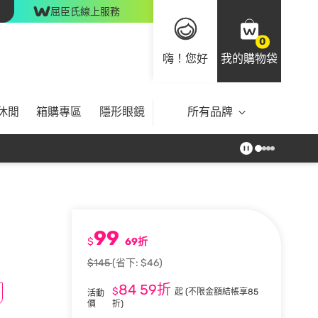
屈臣氏線上服務
0
嗨！您好
我的購物袋
休閒
箱購專區
隱形眼鏡
所有品牌
99
$
69折
$145
(省下: $46)
84
59折
$
起
(不限金額結帳享85
活動
價
折)