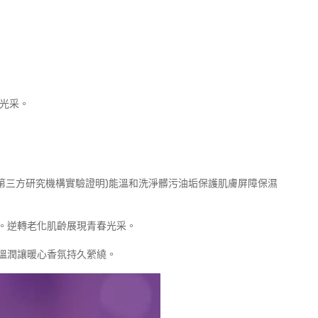
光采。
經第三方研究機構實驗證明)能溫和洗淨髒污油垢保護肌膚屏障保濕
。逆轉老化肌齡展現青春光采。
溫潤讓暖心香氛持久縈繞。