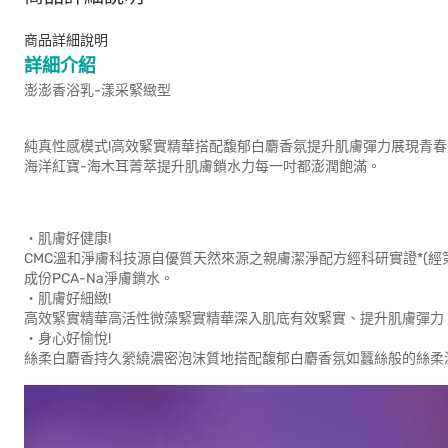
商品詳細說明
詳細介紹
澎澎香浴乳-漾采緊緻型
純真性感模式!高效緊實精華搭配馥郁白麝香氛提升肌膚彈力展現青春
海洋紅寶-海木耳菁萃提升肌膚鎖水力每一吋都澎潤飽滿。
‧肌膚好健康!
CMC溫和淨膚科技源自優質天然來源之親膚潔淨配方經科研實證*(
成份PCA-Na淨膚鎖水。
‧肌膚好細緻!
高效緊實精華高活性微藻緊實精華深入肌底有效緊實、提升肌膚彈力
‧身心好愉悅!
絲柔白麝香持久縈繞濃密泡沫質地搭配馥郁白麝香氛如蠶絲般的絲柔