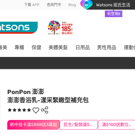
Watsons 屈氏生活
下載 APP
查詢門市
Blog
新登場!!
醫美
專櫃
保健
美體美髮
日用品
男性用品
運動
PonPon 澎澎
澎澎香浴乳-漾采緊緻型補充包
刷中信卡滿$888送3萬點
民生/髮類滿$388送舒潔冰巾
滿$100送數位印花