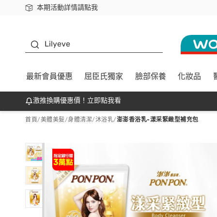
本期活動詳情請點我
下載app最高回饋$350
K beauty
Lilyeve
最新會員優惠
屈臣氏獨家
臉部保養
化妝品
激推換購優惠價！立即點我看
首頁
/
美體美髮
/
身體清潔
/
沐浴乳
/
澎澎香浴乳-漾采緊緻型補充包