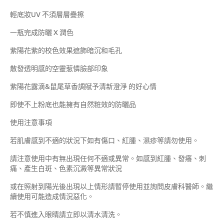
輕底妝UV 不須層層疊擦
一瓶完成防曬 X 潤色
紫陽花紫的校色效果遮飾暗沉和毛孔
散發透明感的空靈惹憐臉部印象
紫陽花露滴&鼠尾草香調賦予清新澄淨 的好心情
即使不上粉底也能擁有自然粧效的防曬品
使用注意事項
若肌膚感到不適的狀況下如有傷口、紅腫、濕疹等請勿使用。
請注意使用中有無出現任何不適或異常。如感到紅腫、發癢、刺
痛、產生白斑、色素沉澱等異常狀況
或在照射到陽光後出現以上情形請暫停使用並詢問皮膚科醫師。繼
續使用可能造成情況惡化。
若不慎進入眼睛請立即以清水清洗。