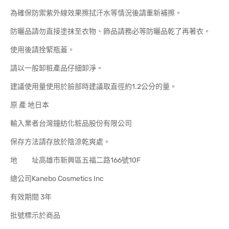
為確保防禦紫外線效果擦拭汗水等情況後請重新補擦。
防曬品請勿直接塗抹至衣物、飾品請務必等防曬品乾了再著衣。
使用後請拴緊瓶蓋。
請以一般卸粧產品仔細卸淨。
建議使用量使用於臉部時建議取直徑約1.2公分的量。
原 產 地日本
輸入業者台灣鐘紡化粧品股份有限公司
保存方法請存放於陰涼乾爽處。
地 址高雄市新興區五福二路166號10F
總公司Kanebo Cosmetics Inc
有效期間 3年
批號標示於商品