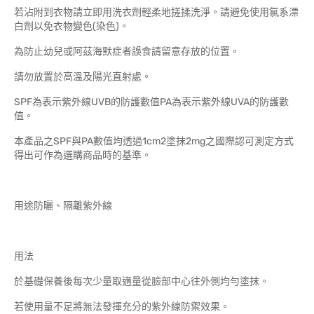
若沾附到衣物請立即用洗衣劑輕柔地搓揉洗淨。請避免使用氯系漂
白劑以免衣物變色(染色)。
為防止幼兒或阿茲海默症者誤食請留意存放的位置。
請勿放置於高溫及陽光直射處。
SPF為表示紫外線UVB的防護數值PA為表示紫外線UVA的防護數
值。
本產品之SPF與PA數值均透過1cm2塗抹2mg之國際認可測定方式
得出可作為選購商品時的基準。
用途防曬、隔離紫外線
用法
於基礎保養後每次少量取適量從臉部中心往外側均勻塗抹。
若使用量不足將無法發揮充分的紫外線防禦效果。