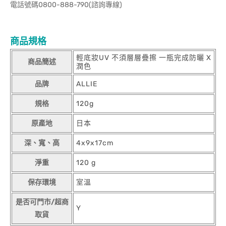
電話號碼0800-888-790(諮詢專線)
商品規格
輕底妝UV 不須層層疊擦 一瓶完成防曬 X
商品簡述
潤色
品牌
ALLIE
規格
120g
原產地
日本
深、寬、高
4x9x17cm
淨重
120 g
保存環境
室溫
是否可門市/超商
Y
取貨