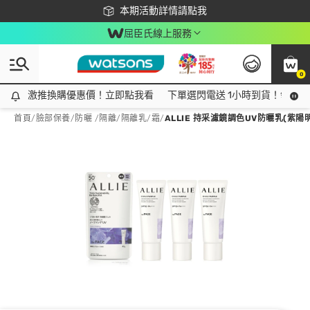
下載app最高回饋$350
本期活動詳情請點我
屈臣氏線上服務
0
激推換購優惠價！立即點我看
激推換購優惠價！立即點我看
下單選閃電送 1小時到貨！領神券
首頁
/
臉部保養
/
防曬 /隔離
/
隔離乳/霜
/
ALLIE 持采濾鏡調色UV防曬乳(紫陽明