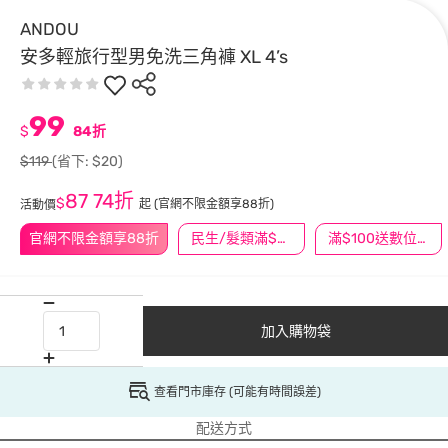
ANDOU
安多輕旅行型男免洗三角褲 XL 4’s
99
$
84折
$119
(省下: $20)
87
74折
$
起
(官網不限金額享88折)
活動價
官網不限金額享88折
民生/髮類滿$388送舒潔冰巾
滿$100送數位印花
加入購物袋
查看門市庫存 (可能有時間誤差)
配送方式