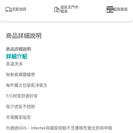
屈臣氏門市
宅配到府
超商取貨
取貨
商品詳細說明
商品詳細說明
詳細介紹
高溫洗淨
無勒痕褲腰織帶
每件獨立包裝乾淨衛生
T/C材質舒適好穿
吸汗透氣不悶熱
市場獨家版型
均通過SGS、Intertek與國家檢驗不含遷移性螢光劑與甲醛