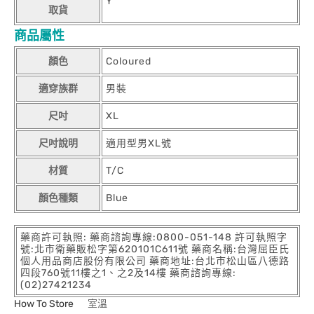
Y
取貨
商品屬性
顏色
Coloured
適穿族群
男裝
尺吋
XL
尺吋說明
適用型男XL號
材質
T/C
顏色種類
Blue
藥商許可執照: 藥商諮詢專線:0800-051-148 許可執照字
號:北市衛藥販松字第620101C611號 藥商名稱:台灣屈臣氏
個人用品商店股份有限公司 藥商地址:台北市松山區八德路
四段760號11樓之1、之2及14樓 藥商諮詢專線:
(02)27421234
How To Store
室溫