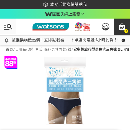
下載app最高回饋$350
本期活動詳情請點我
屈臣氏線上服務
0
激推換購優惠價！立即點我看
激推換購優惠價！立即點我看
下單選閃電送 1小時到貨！領神券
首頁
/
日用品
/
流行生活用品
/
男性內著/襪
/
安多輕旅行型男免洗三角褲 XL 4’S