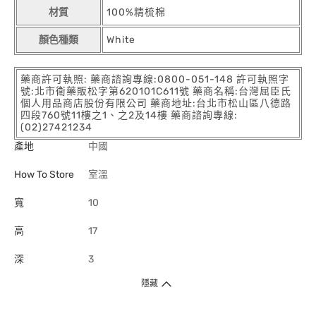
材質
100%精梳棉
顏色種類
White
藥商許可執照: 藥商諮詢專線:0800-051-148 許可執照字
號:北市衛藥販松字第620101C611號 藥商名稱:台灣屈臣氏
個人用品商店股份有限公司 藥商地址:台北市松山區八德路
四段760號11樓之1、之2及14樓 藥商諮詢專線:
(02)27421234
產地
中國
How To Store
室溫
寬
10
高
17
深
3
隱藏