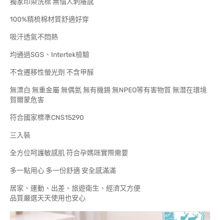
獨家印染洗標 無惱人刺癢感
100%精梳棉材質舒適好穿
吸汗透氣不悶熱
均通過SGS、Intertek檢驗
不含遷移性螢光劑 不含甲醛
無漂白 無重金屬 無偶氮 無有機錫 無NPEO等有害物質 無潛在環境
賀爾蒙危害
符合國家標準CNS15290
三入裝
全方位呵護敏感肌 符合孕媽咪實際需要
多一點用心 多一份舒適 安全感滿滿
居家、運動、出差、旅遊衛生、經濟又方便
品質嚴選天天使用也安心