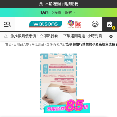
下載app最高回饋$350
本期活動詳情請點我
屈臣氏線上服務
0
激推換購優惠價！立即點我看
激推換購優惠價！立即點我看
下單選閃電送 1小時到貨！領神券
首頁
/
日用品
/
流行生活用品
/
女性內著/襪
/
安多輕旅行精梳棉孕產高腰免洗褲 F