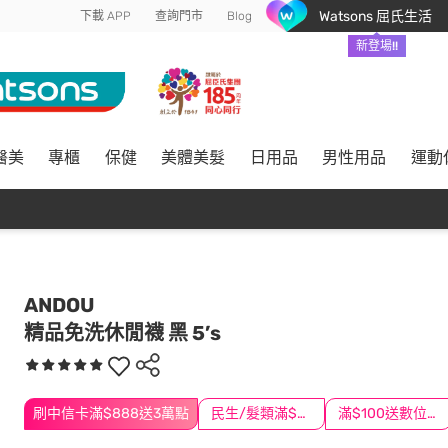
Watsons 屈氏生活
下載 APP
查詢門市
Blog
新登場!!
醫美
專櫃
保健
美體美髮
日用品
男性用品
運動
ANDOU
精品免洗休閒襪 黑 5’s
刷中信卡滿$888送3萬點
民生/髮類滿$388送舒潔冰巾
滿$100送數位印花