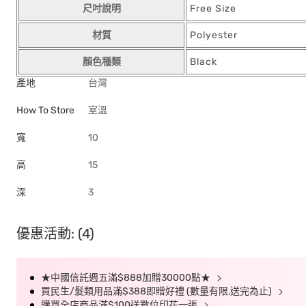
尺吋說明
Free Size
材質
Polyester
顏色種類
Black
產地
台灣
How To Store
室溫
寬
10
高
15
深
3
優惠活動: (4)
★中國信託週五滿$888加贈30000點★
買民生/髮類用品滿$388即贈好禮 (數量有限,送完為止)
購買全店商品滿$100送數位印花一張