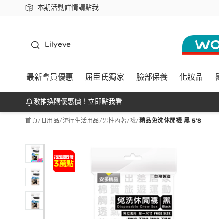
本期活動詳情請點我
下載app最高回饋$350
K beauty
Lilyeve
最新會員優惠
屈臣氏獨家
臉部保養
化妝品
激推換購優惠價！立即點我看
首頁
/
日用品
/
流行生活用品
/
男性內著/襪
/
精品免洗休閒襪 黑 5’S