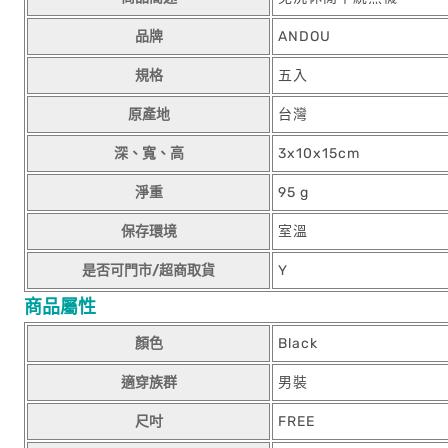
品牌
ANDOU
規格
五入
原產地
台灣
深、寬、高
3x10x15cm
淨重
95 g
保存環境
室溫
是否可門市/超商取貨
Y
商品屬性
顏色
Black
適穿族群
男裝
尺吋
FREE