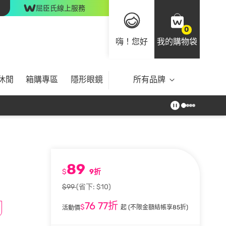
屈臣氏線上服務
0
嗨！您好
我的購物袋
休閒
箱購專區
隱形眼鏡
所有品牌
89
$
9折
$99
(省下: $10)
76
77折
$
起
(不限金額結帳享85折)
活動價