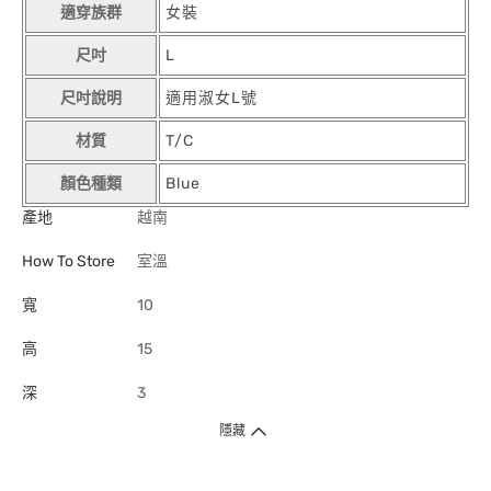
適穿族群
女裝
尺吋
L
尺吋說明
適用淑女L號
材質
T/C
顏色種類
Blue
產地
越南
How To Store
室溫
寬
10
高
15
深
3
隱藏