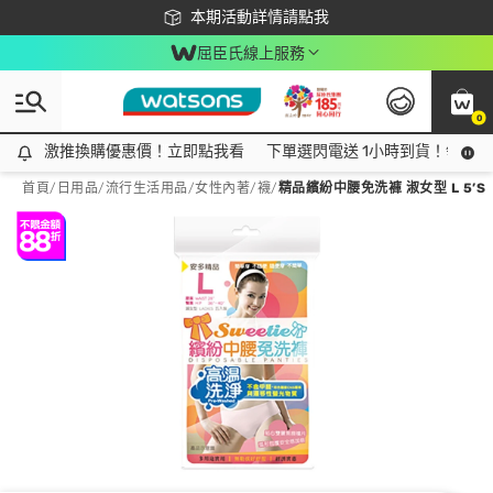
下載app最高回饋$350
本期活動詳情請點我
屈臣氏線上服務
0
激推換購優惠價！立即點我看
激推換購優惠價！立即點我看
下單選閃電送 1小時到貨！領神券
首頁
/
日用品
/
流行生活用品
/
女性內著/襪
/
精品繽紛中腰免洗褲 淑女型 L 5’S