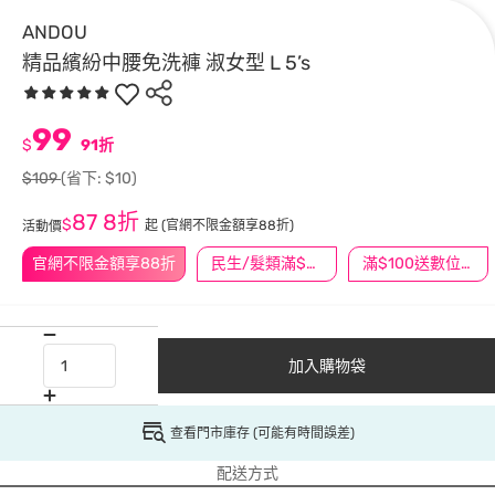
ANDOU
精品繽紛中腰免洗褲 淑女型 L 5’s
99
$
91折
$109
(省下: $10)
87
8折
$
起
(官網不限金額享88折)
活動價
官網不限金額享88折
民生/髮類滿$388送舒潔冰巾
滿$100送數位印花
加入購物袋
查看門市庫存 (可能有時間誤差)
配送方式