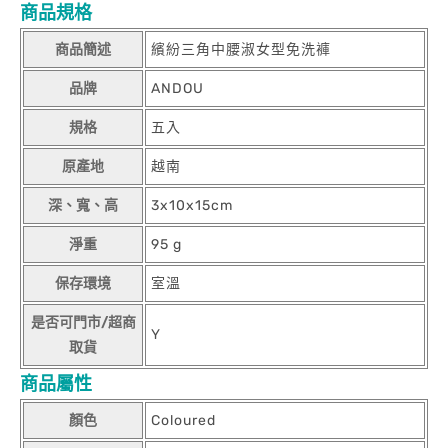
商品規格
商品簡述
繽紛三角中腰淑女型免洗褲
品牌
ANDOU
規格
五入
原產地
越南
深、寬、高
3x10x15cm
淨重
95 g
保存環境
室溫
是否可門市/超商
Y
取貨
商品屬性
顏色
Coloured