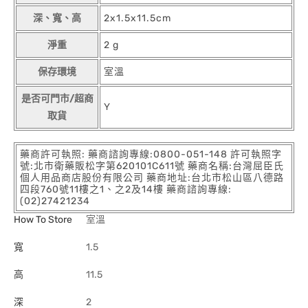
深、寬、高
2x1.5x11.5cm
淨重
2 g
保存環境
室溫
是否可門市/超商
Y
取貨
藥商許可執照: 藥商諮詢專線:0800-051-148 許可執照字
號:北市衛藥販松字第620101C611號 藥商名稱:台灣屈臣氏
個人用品商店股份有限公司 藥商地址:台北市松山區八德路
四段760號11樓之1、之2及14樓 藥商諮詢專線:
(02)27421234
How To Store
室溫
寬
1.5
高
11.5
深
2