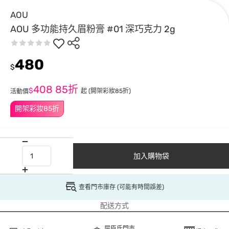
AOU
AOU 多功能持久眉粉膏 #01 深巧克力 2g
480
$
408
85折
$
起
(開架彩妝85折)
活動價
開架彩妝85折
加入購物袋
查看門市庫存 (可能有時間誤差)
配送方式
屈臣氏門市