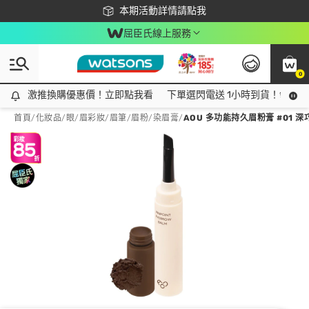
下載app最高回饋$350
本期活動詳情請點我
屈臣氏線上服務
0
激推換購優惠價！立即點我看
激推換購優惠價！立即點我看
下單選閃電送 1小時到貨！領神券
首頁
/
化妝品
/
眼/眉彩妝
/
眉筆/眉粉/染眉膏
/
AOU 多功能持久眉粉膏 #01 深