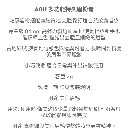
AOU 多功能持久眉粉膏
霜感眉粉搭配霧絨質地 能輕鬆打造自然柔霧眉妝
專業級 0.1mm 高彈力斜角刷頭 即使是化妝新手也
能精準上色 描繪出立體且細緻的眉型
質地細膩 擁有均勻顯色與優異附著力 長時間維持完
美眉型不易脫妝
小巧便攜 適合日常與外出補妝使用
容量 2g
製造日期 詳見包裝說明
用途 美化眉毛
用法: 使用時 僅需沾取少量眉粉膏於眉刷上 沿著眉
型輕輕描繪即可完成
用途:為修飾與美化眉毛使整體妝容更有精神。