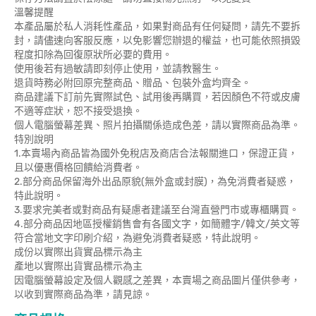
溫馨提醒
本產品屬於私人消耗性產品，如果對商品有任何疑問，請先不要拆
封，請儘速向客服反應，以免影響您辦退的權益，也可能依照損毀
程度扣除為回復原狀所必要的費用。
使用後若有過敏請即刻停止使用，並請教醫生。
退貨時務必附回原完整商品、贈品、包裝外盒均齊全。
商品建議下訂前先實際試色、試用後再購買，若因顏色不符或皮膚
不適等症狀，恕不接受退換。
個人電腦螢幕差異、照片拍攝關係造成色差，請以實際商品為準。
特別說明
1.本賣場內商品皆為國外免稅店及商店合法報關進口，保證正貨，
且以優惠價格回饋給消費者。
2.部分商品保留海外出品原貌(無外盒或封膜)，為免消費者疑惑，
特此說明。
3.要求完美者或對商品有疑慮者建議至台灣直營門市或專櫃購買。
4.部分商品因地區授權銷售會有各國文字，如簡體字/韓文/英文等
符合當地文字印刷介紹，為避免消費者疑惑，特此說明。
成份以實際出貨實品標示為主
產地以實際出貨實品標示為主
因電腦螢幕設定及個人觀感之差異，本賣場之商品圖片僅供參考，
以收到實際商品為準，請見諒。