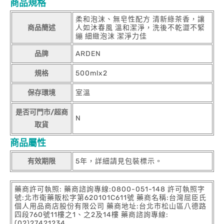
商品規格
柔和泡沫、無皂性配方 清新綠茶香，讓
商品簡述
人如沐春風 溫和潔淨，洗後不乾澀不緊
繃 細緻泡沫 潔淨力佳
品牌
ARDEN
規格
500mlx2
保存環境
室溫
是否可門市/超商
N
取貨
商品屬性
有效期限
5年，詳細請見包裝標示。
藥商許可執照: 藥商諮詢專線:0800-051-148 許可執照字
號:北市衛藥販松字第620101C611號 藥商名稱:台灣屈臣氏
個人用品商店股份有限公司 藥商地址:台北市松山區八德路
四段760號11樓之1、之2及14樓 藥商諮詢專線:
(02)27421234