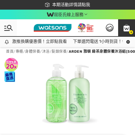
下載app最高回饋$350
本期活動詳情請點我
屈臣氏線上服務
0
激推換購優惠價！立即點我看
激推換購優惠價！立即點我看
下單選閃電送 1小時到貨！領神券
首頁
/
專櫃
/
身體保養
/
沐浴/髮類保養
/
ARDEN 雅頓 綠茶身體保養沐浴組(50