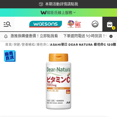
下載app最高回饋$350
本期活動詳情請點我
屈臣氏線上服務
0
激推換購優惠價！立即點我看
激推換購優惠價！立即點我看
下單選閃電送 1小時到貨！領神券
首頁
/
保健
/
營養補給
/
維他命C
/
ASAHI朝日 DEAR NATURA 維他命C 120顆