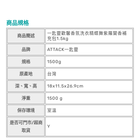
商品規格
一匙靈歡馨香氛洗衣精蝶舞紫羅蘭香補
商品簡述
充包1.5kg
品牌
ATTACK一匙靈
規格
1500g
原產地
台灣
深、寬、高
18x11.5x26.9cm
淨重
1500 g
保存環境
室溫
是否可門市/超商
Y
取貨