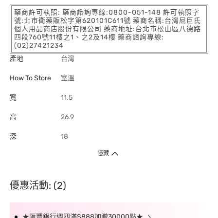
藥商許可執照: 藥商諮詢專線:0800-051-148 許可執照字
號:北市衛藥販松字第620101C611號 藥商名稱:台灣屈臣氏
個人用品商店股份有限公司 藥商地址:台北市松山區八德路
四段760號11樓之1、之2及14樓 藥商諮詢專線:
(02)27421234
產地
台灣
How To Store
室溫
寬
11.5
高
26.9
深
18
隱藏
優惠活動: (2)
★匯豐銀行週四滿$888加贈30000點★