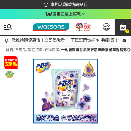
下載app最高回饋$350
本期活動詳情請點我
屈臣氏線上服務
0
激推換購優惠價！立即點我看
激推換購優惠價！立即點我看
下單選閃電送 1小時到貨！領神券
首頁
/
日用品
/
家庭清潔
/
衣物清潔
/
一匙靈歡馨香氛洗衣精蝶舞紫羅蘭香補充包1