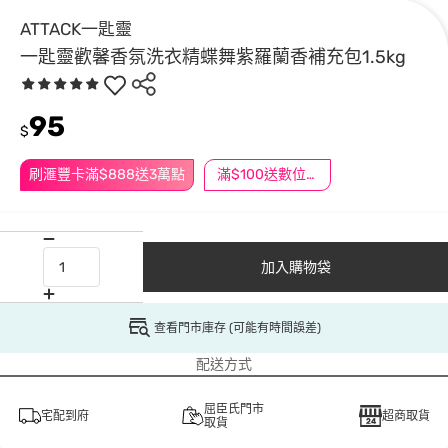
ATTACK一匙靈
一匙靈歡馨香氛洗衣精蝶舞紫羅蘭香補充包1.5kg
95
$
刷滙豐卡滿$888送3萬點
滿$100送數位印花
加入購物袋
查看門市庫存 (可能有時間誤差)
配送方式
屈臣氏門市
宅配到府
超商取貨
取貨