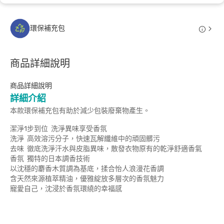
環保補充包
商品詳細說明
商品詳細說明
詳細介紹
本款環保補充包有助於減少包裝廢棄物產生。
潔淨1步到位 洗淨異味享受香氛
洗淨 高效溶污分子，快速瓦解纖維中的頑固髒污
去味 徹底洗淨汗水與皮脂異味，散發衣物原有的乾淨舒適香氣
香氛 獨特的日本調香技術
以沈穩的麝香木質調為基底，揉合怡人浪漫花香調
含天然來源植萃精油，優雅綻放多層次的香氛魅力
寵愛自己，沈浸於香氛環繞的幸福感