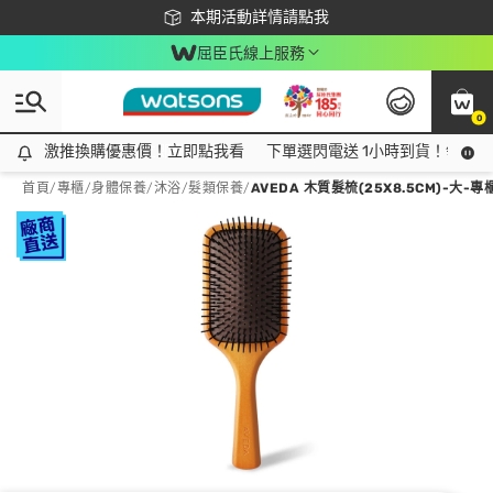
下載app最高回饋$350
本期活動詳情請點我
屈臣氏線上服務
0
激推換購優惠價！立即點我看
激推換購優惠價！立即點我看
下單選閃電送 1小時到貨！領神券
首頁
/
專櫃
/
身體保養
/
沐浴/髮類保養
/
AVEDA 木質髮梳(25X8.5CM)-大-