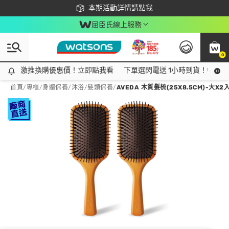
下載app最高回饋$350
本期活動詳情請點我
屈臣氏線上服務
0
激推換購優惠價！立即點我看
激推換購優惠價！立即點我看
下單選閃電送 1小時到貨！領神券
首頁
/
專櫃
/
身體保養
/
沐浴/髮類保養
/
AVEDA 木質髮梳(25X8.5CM)-大X