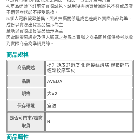
4.商品建議下訂前先實際試色、試用後再購買若因顏色不符或皮膚
不適等症狀恕不接受退換。
5.個人電腦螢幕差異、照片拍攝關係造成色差請以實際商品為準。
成份以實際出貨實品標示為主
產地以實際出貨實品標示為主
因電腦螢幕設定及個人觀感之差異本賣場之商品圖片僅供參考以收
到實際商品為準請見諒。
商品規格
提升頭皮舒適度 化解髮絲糾結 體積輕巧
商品簡述
輕鬆按摩頭皮
品牌
AVEDA
規格
大x2
保存環境
室溫
是否可門市/超商
N
取貨
商品屬性