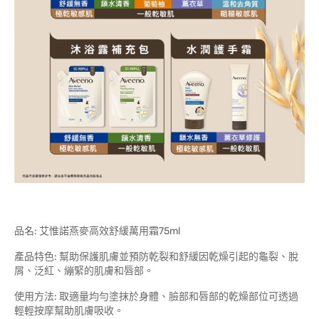
品名: 艾惟諾燕麥高效舒緩萬用霜75ml
產品特色: 幫助保護肌膚並預防乾裂和舒緩因乾燥引起的龜裂、脫
屑、泛紅、繃緊的肌膚和唇部。
使用方法: 取適量均勻塗抹於身體、臉部和唇部的乾燥部位可透過
輕輕按摩幫助肌膚吸收。