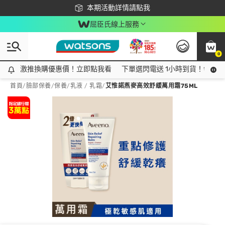
下載app最高回饋$350
本期活動詳情請點我
屈臣氏線上服務
0
激推換購優惠價！立即點我看
激推換購優惠價！立即點我看
下單選閃電送 1小時到貨！領神券
首頁
/
臉部保養
/
保養
/
乳液 / 乳霜
/
艾惟諾燕麥高效舒緩萬用霜75ML