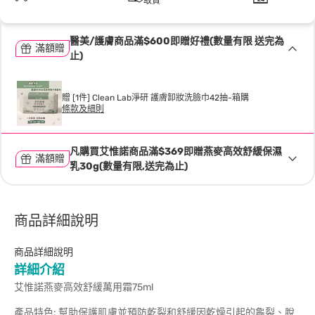
取貨
醫美/護膚商品滿$600即贈好禮(數量有限 送完為
滿額贈
止)
贈 [1件] Clean Lab淨研 護膚卸妝洗臉巾42抽-箱購
條款及細則
凡購買艾惟諾商品滿$369即贈燕麥高效舒緩保濕
滿額贈
乳30g(數量有限,送完為止)
商品詳細說明
商品詳細說明
詳細介紹
艾惟諾燕麥高效舒緩萬用霜75ml
產品特色: 幫助保護肌膚並預防乾裂和舒緩因乾燥引起的龜裂、脫