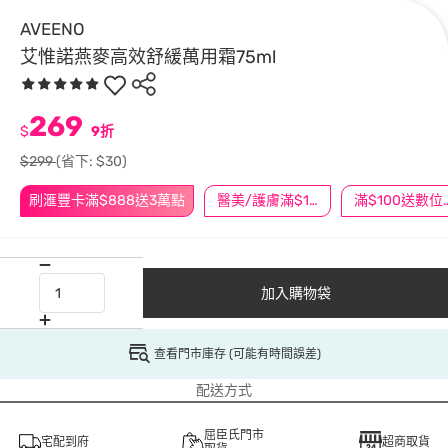
AVEENO
艾惟諾燕麥高效舒緩萬用霜75ml
269
$
9折
$299
(省下: $30)
刷滙豐卡滿$888送3萬點
醫美/護膚滿$1200送$200
滿$100
加入購物袋
查看門市庫存 (可能有時間誤差)
配送方式
屈臣氏門市
宅配到府
超商取貨