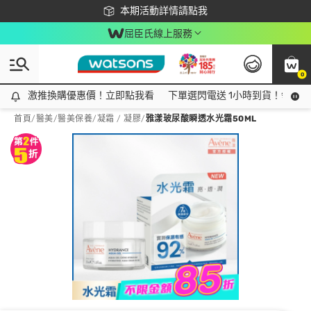
下載app最高回饋$350
本期活動詳情請點我
屈臣氏線上服務
0
激推換購優惠價！立即點我看
激推換購優惠價！立即點我看
下單選閃電送 1小時到貨！領神券
首頁
/
醫美
/
醫美保養
/
凝霜 / 凝膠
/
雅漾玻尿酸瞬透水光霜50ML