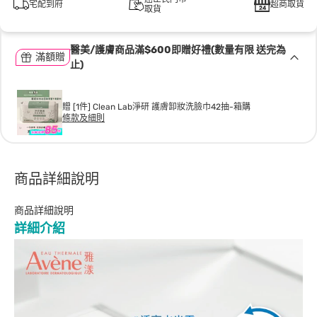
宅配到府
超商取貨
取貨
醫美/護膚商品滿$600即贈好禮(數量有限 送完為
滿額贈
止)
贈 [1件] Clean Lab淨研 護膚卸妝洗臉巾42抽-箱購
條款及細則
商品詳細說明
商品詳細說明
詳細介紹