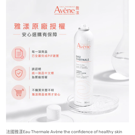
法國雅漾Eau Thermale Avène the confidence of healthy skin