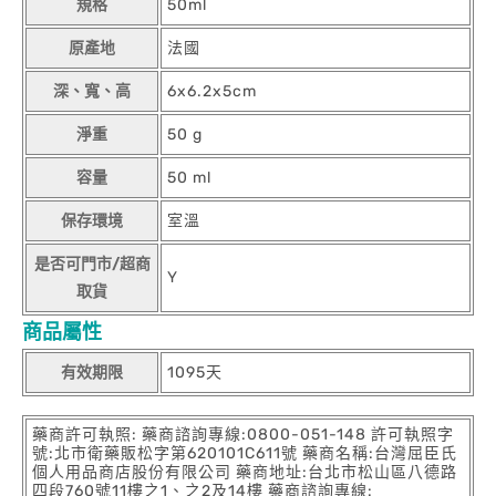
規格
50ml
原產地
法國
深、寬、高
6x6.2x5cm
淨重
50 g
容量
50 ml
保存環境
室溫
是否可門市/超商
Y
取貨
商品屬性
有效期限
1095天
藥商許可執照: 藥商諮詢專線:0800-051-148 許可執照字
號:北市衛藥販松字第620101C611號 藥商名稱:台灣屈臣氏
個人用品商店股份有限公司 藥商地址:台北市松山區八德路
四段760號11樓之1、之2及14樓 藥商諮詢專線: