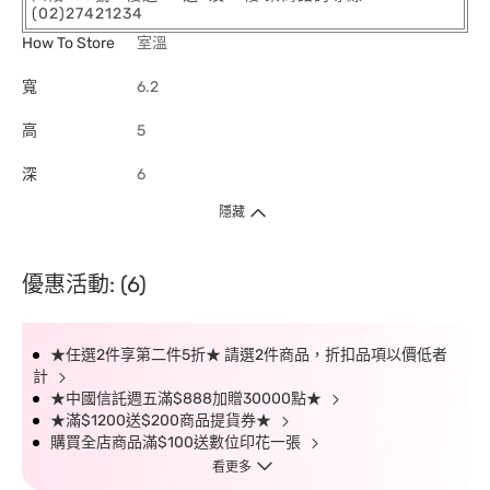
(02)27421234
How To Store
室溫
寬
6.2
高
5
深
6
隱藏
優惠活動: (6)
★任選2件享第二件5折★ 請選2件商品，折扣品項以價低者
計
★中國信託週五滿$888加贈30000點★
★滿$1200送$200商品提貨券★
購買全店商品滿$100送數位印花一張
看更多