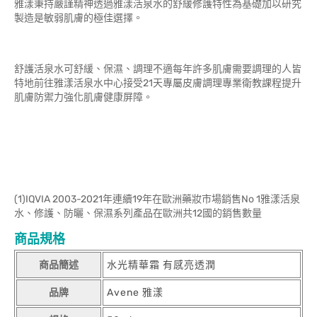
雅漾秉持嚴謹精神透過雅漾活泉水的舒緩修護特性為基礎加以研究
製造是敏弱肌膚的極佳選擇。
舒護活泉水可舒緩、保濕、調理不適每年許多肌膚需要調理的人皆
特地前往雅漾活泉水中心接受21天專屬皮膚調理專業衛教課程提升
肌膚防禦力強化肌膚健康屏障。
(1)IQVIA 2003-2021年連續19年在歐洲藥妝市場銷售No 1雅漾活泉
水、修護、防曬、保濕系列產品在歐洲共12國的銷售數量
商品規格
商品簡述
水光精華霜 有感亮透潤
品牌
Avene 雅漾