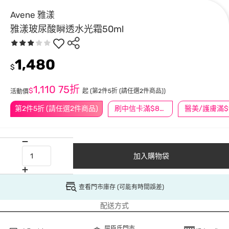
Avene 雅漾
雅漾玻尿酸瞬透水光霜50ml
1,480
$
1,110
75折
$
起
(第2件5折 (請任選2件商品))
活動價
第2件5折 (請任選2件商品)
刷中信卡滿$888送3萬點
加入購物袋
查看門市庫存 (可能有時間誤差)
配送方式
屈臣氏門市