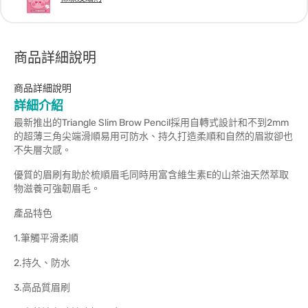
商品詳細說明
商品詳細說明
詳細介紹
最新推出的Triangle Slim Brow Pencil採用自轉式設計和不到2mm
的超薄三角尖端滑順易用可防水、持久打造柔順和自然的眉妝卻也
不失層次感。
優質的眉刷有助於梳順眉毛同時用富含維生素E的山茶油天然萃取
物滋養可強韌眉毛。
產品特色
1.筆觸平滑柔順
2.持久、防水
3.高品質眉刷