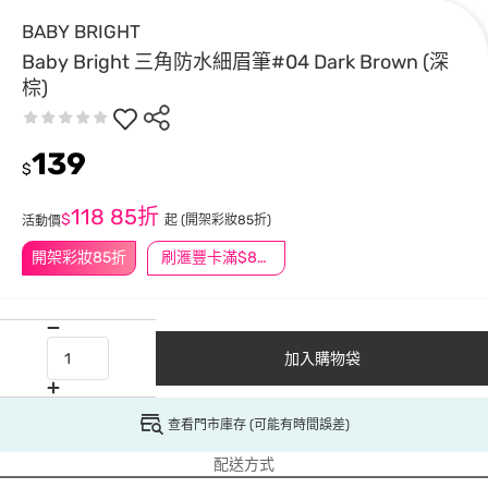
BABY BRIGHT
Baby Bright 三角防水細眉筆#04 Dark Brown (深
棕)
139
$
118
85折
$
起
(開架彩妝85折)
活動價
開架彩妝85折
刷滙豐卡滿$888送3萬點
加入購物袋
查看門市庫存 (可能有時間誤差)
配送方式