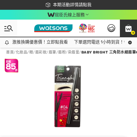
下載app最高回饋$350
本期活動詳情請點我
屈臣氏線上服務
0
激推換購優惠價！立即點我看
激推換購優惠價！立即點我看
下單選閃電送 1小時到貨！領神券
首頁
/
化妝品
/
眼/眉彩妝
/
眉筆/眉粉/染眉膏
/
BABY BRIGHT 三角防水細眉筆#