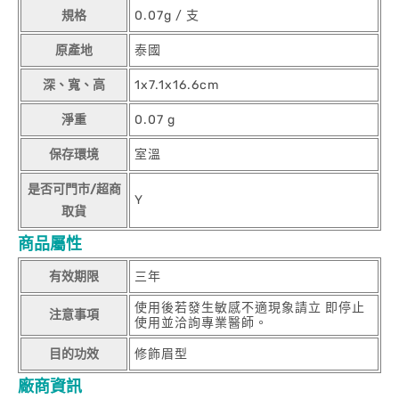
規格
0.07g / 支
原產地
泰國
深、寬、高
1x7.1x16.6cm
淨重
0.07 g
保存環境
室溫
是否可門市/超商
Y
取貨
商品屬性
有效期限
三年
使用後若發生敏感不適現象請立 即停止
注意事項
使用並洽詢專業醫師。
目的功效
修飾眉型
廠商資訊