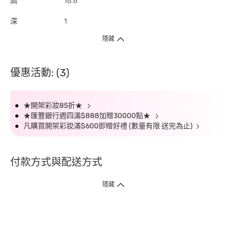
高
16.6
深
1
隱藏
優惠活動: (3)
★開架彩妝85折★
★匯豐銀行週四滿$888加贈30000點★
凡購買開架彩妝滿$600即贈好禮 (數量有限 送完為止)
付款方式與配送方式
隱藏