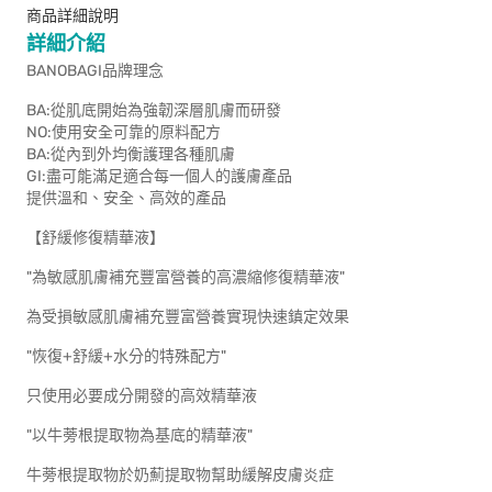
商品詳細說明
詳細介紹
BANOBAGI品牌理念
BA:從肌底開始為強韌深層肌膚而研發
NO:使用安全可靠的原料配方
BA:從內到外均衡護理各種肌膚
GI:盡可能滿足適合每一個人的護膚產品
提供溫和、安全、高效的產品
【舒緩修復精華液】
"為敏感肌膚補充豐富營養的高濃縮修復精華液"
為受損敏感肌膚補充豐富營養實現快速鎮定效果
"恢復+舒緩+水分的特殊配方"
只使用必要成分開發的高效精華液
"以牛蒡根提取物為基底的精華液"
牛蒡根提取物於奶薊提取物幫助緩解皮膚炎症