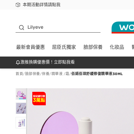
本期活動詳情請點我
下載app最高回饋$350
K beauty
Lilyeve
最新會員優惠
屈臣氏獨家
臉部保養
化妝品
激推換購優惠價！立即點我看
首頁
/
臉部保養
/
保養
/
精華液 /霜
/
佰諾佰琪舒緩修復精華液30ML