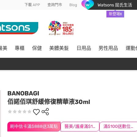
Watsons 屈氏生活
下載 APP
查詢門市
Blog
新登場!!
醫美
專櫃
保健
美體美髮
日用品
男性用品
運動
BANOBAGI
佰諾佰琪舒緩修復精華液30ml
刷中信卡滿$888送3萬點
醫美/護膚滿$1200送$200
滿$100送數位印花