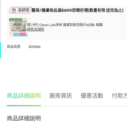
滿額贈
醫美/護膚商品滿$600即贈好禮(數量有限 送完為止)
贈 [1件] Clean Lab淨研 護膚卸妝洗臉巾42抽-箱購
條款及細則
商品貨號
305556
商品詳細說明
廠商資訊
優惠活動
付款
商品詳細說明