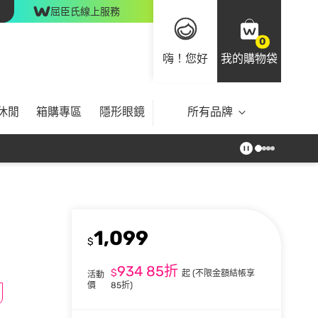
屈臣氏線上服務
0
嗨！您好
我的購物袋
休閒
箱購專區
隱形眼鏡
所有品牌
1,099
$
934
85折
$
起
(不限金額結帳享
活動
價
85折)