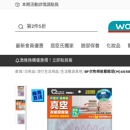
本期活動詳情請點我
下載app最高回饋$350
善存
第2件5折
最新會員優惠
屈臣氏獨家
臉部保養
化妝品
激推換購優惠價！立即點我看
首頁
/
日用品
/
流行生活用品
/
生活雜貨其他
/
BF衣物棉被壓縮袋(M)60X8