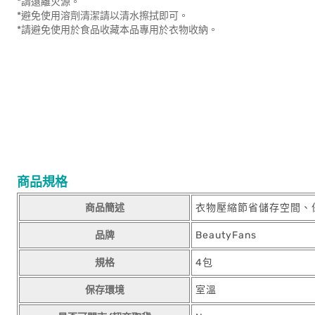
*請遠離火源。
*避免使用溶劑清潔請以清水擦拭即可。
*請避免使用於食品收藏本品專用於衣物收納。
商品規格
商品簡述
衣物壓縮節省儲存空間、
品牌
BeautyFans
規格
4包
保存環境
室溫