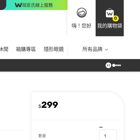
屈臣氏線上服務
0
嗨！您好
我的購物袋
休閒
箱購專區
隱形眼鏡
所有品牌
299
$
數量