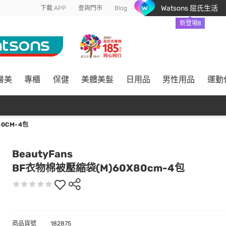
Watsons 屈氏生活
下載 APP
查詢門市
Blog
新登場!!
醫美
專櫃
保健
美體美髮
日用品
男性用品
運動
0CM-4包
BeautyFans
BF衣物棉被壓縮袋(M)60X80cm-4包
商品貨號
182875