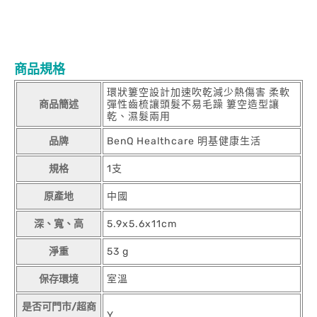
時間暴露在吹風機的熱風中。搭配吹風機使用時請勿長時間暴露在
吹風機的熱風中。搭配吹風機使用時請勿長時間暴露在吹風機的熱
風中。搭配吹風機使用時請勿長時間暴露在吹風機的熱風中。搭配
吹風機使用時請勿長時間暴露在吹風機的熱風中。
商品規格
環狀簍空設計加速吹乾減少熱傷害 柔軟
商品簡述
彈性齒梳讓頭髮不易毛躁 簍空造型讓
乾、濕髮兩用
品牌
BenQ Healthcare 明基健康生活
規格
1支
原產地
中國
深、寬、高
5.9x5.6x11cm
淨重
53 g
保存環境
室溫
是否可門市/超商
Y