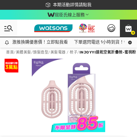
下載app最高回饋$350
本期活動詳情請點我
屈臣氏線上服務
0
激推換購優惠價！立即點我看
激推換購優惠價！立即點我看
下單選閃電送 1小時到貨！領神券
首頁
/
美體美髮
/
頭髮造型
/
美髮電器 / 梳子
/
INJOYYI速乾空氣折疊梳-蜜桃粉