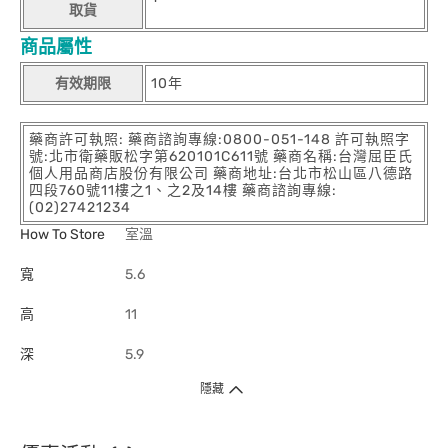
取貨
商品屬性
有效期限
10年
藥商許可執照: 藥商諮詢專線:0800-051-148 許可執照字
號:北市衛藥販松字第620101C611號 藥商名稱:台灣屈臣氏
個人用品商店股份有限公司 藥商地址:台北市松山區八德路
四段760號11樓之1、之2及14樓 藥商諮詢專線:
(02)27421234
How To Store
室溫
寬
5.6
高
11
深
5.9
隱藏