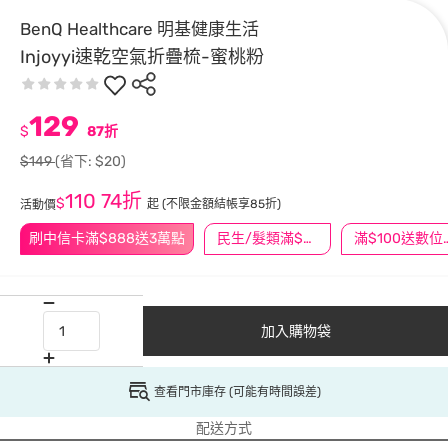
BenQ Healthcare 明基健康生活
Injoyyi速乾空氣折疊梳-蜜桃粉
129
$
87折
$149
(省下: $20)
110
74折
$
起
(不限金額結帳享85折)
活動價
刷中信卡滿$888送3萬點
民生/髮類滿$388送舒潔冰巾
滿$100
加入購物袋
查看門市庫存 (可能有時間誤差)
配送方式