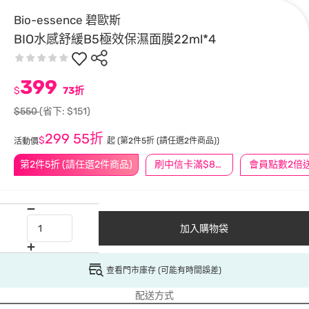
Bio-essence 碧歐斯
BIO水感舒緩B5極效保濕面膜22ml*4
399
$
73折
$550
(省下: $151)
299
55折
$
起
(第2件5折 (請任選2件商品))
活動價
第2件5折 (請任選2件商品)
刷中信卡滿$888送3萬點
會員點數2倍
加入購物袋
查看門市庫存 (可能有時間誤差)
配送方式