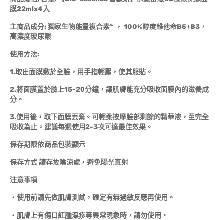
膜22mlx4入
主商品成分: 獨家生物能量複合素™ ， 100%醇度維他命B5+B3，
高濃度玻尿酸
使用方法:
1.取出面膜敷於全臉，用手指輕壓，使其服貼。
2.將面膜置於臉上15-20分鐘，讓肌膚能充分吸收面膜內的滋養成
分。
3.使用後，取下面膜丟棄。可輕柔按摩臉部剩餘的精華液，至完全
吸收為止。建議每週使用2-3次可達最佳效果。
保存期限依商品包裝顯示
保存方式 請存放陰涼處，避免陽光直射
注意事項
‧使用前請先做肌膚測試，確定有無過敏反應再使用。
‧肌膚上有傷口紅腫濕疹等異常現象時，請勿使用。