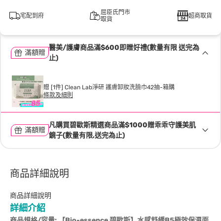
屈臣氏門市
宅配到府
超商取貨
取貨
醫美/護膚商品滿$600即贈好禮(數量有限 送完為
滿額贈
止)
贈 [1件] Clean Lab淨研 護膚卸妝洗臉巾42抽-箱購
條款及細則
凡購買碧歐斯精選商品滿$1000贈乖乖守護美肌
滿額贈
鏡子(數量有限,送完為止)
商品詳細說明
商品詳細說明
詳細介紹
商品規格/容量: 【Bio-essence 碧歐斯】水感舒緩B5極效保濕面