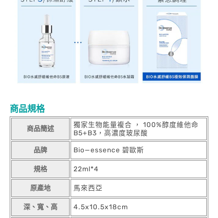
商品規格
獨家生物能量複合 ， 100%醇度維他命
商品簡述
B5+B3，高濃度玻尿酸
品牌
Bio—essence 碧歐斯
規格
22ml*4
原產地
馬來西亞
深、寬、高
4.5x10.5x18cm