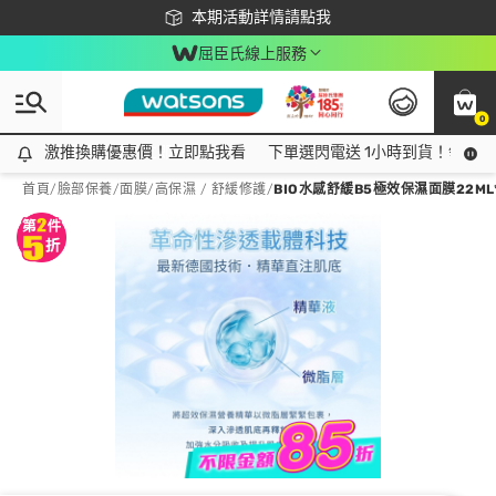
下載app最高回饋$350
本期活動詳情請點我
屈臣氏線上服務
0
激推換購優惠價！立即點我看
激推換購優惠價！立即點我看
下單選閃電送 1小時到貨！領神券
首頁
/
臉部保養
/
面膜
/
高保濕 / 舒緩修護
/
BIO水感舒緩B5極效保濕面膜22ML