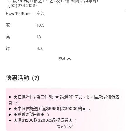
四段760號11樓之1、之2及14樓 藥商諮詢專線:
(02)27421234
How To Store
室溫
寬
10.5
高
18
深
4.5
隱藏
優惠活動: (7)
★任選2件享第二件5折★ 請選2件商品，折扣品項以價低者
計
★中國信託週五滿$888加贈30000點★
★點數2倍狂飆★
★滿$1200送$200商品提貨券★
看更多