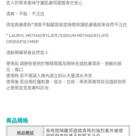
宜人的草本香味守護肌膚郊遊踏青也安心
清爽、不黏、不泛白
添加爽膚柔粉*清爽不黏膩容易塗抹開來讓肌膚看起來自然不泛白
* LAURYL METHACRYLATE/SODIUM METHACRYLATE
CROSSPOLYMER
清新檸檬草香自然宜人
使用前 請避免使用於眼睛周圍及剛除毛或肌膚濕疹、過敏的部
位、傷口
使用時 若不慎誤入眼內請立刻以大量清水沖洗
使用後 若出現紅腫刺激、發炎、白斑、黑斑等異常狀況請即刻停
止使用並至皮膚科診治
商品規格
長時間隔離郊遊踏青時的強烈紫外線使
商品簡述
用時舒爽防護不黏膩不泛白