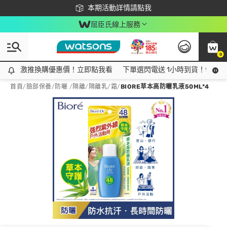
下載app最高回饋$350
本期活動詳情請點我
屈臣氏線上服務
0
激推換購優惠價！立即點我看
激推換購優惠價！立即點我看
下單選閃電送 1小時到貨！領神券
首頁
/
臉部保養
/
防曬 /隔離
/
隔離乳/霜
/
BIORE草本高防曬乳液50ML*4