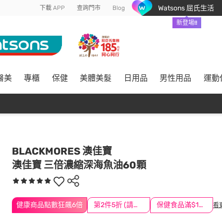
Watsons 屈氏生活
下載 APP
查詢門市
Blog
新登場!!
醫美
專櫃
保健
美體美髮
日用品
男性用品
運動
BLACKMORES 澳佳寶
澳佳寶 三倍濃縮深海魚油60顆
健康商品點數狂飆6倍
第2件5折 (請任選2件商品)
保健食品滿$1200送$100
看