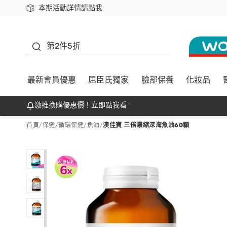
本期活動詳情請點我
下載app最高回饋$350
善存
第2件5折
最新會員優惠
屈臣氏獨家
臉部保養
化妝品
激推換購優惠價！立即點我看
首頁
/
保健
/
循環保健
/
魚油
/
澳佳寶 三倍濃縮深海魚油60顆