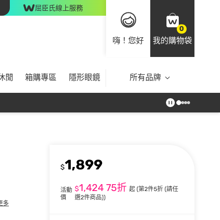
屈臣氏線上服務
0
嗨！您好
我的購物袋
休閒
箱購專區
隱形眼鏡
所有品牌
1,899
$
1,424
75折
$
起
(第2件5折 (請任
活動
價
選2件商品))
更多