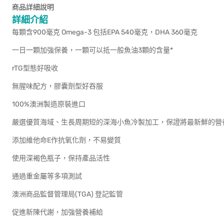
商品詳細說明
詳細介紹
每顆含900毫克 Omega-3 包括EPA 540毫克，DHA 360毫克
一日一顆加強保養，一顆可以抵一般魚油3顆的含量*
rTG型態好吸收
無腥味配方，膠囊劑型好吞服
100%澳洲製造原裝進口
嚴選優質海域、生長周期短的深海小魚冷製加工，保證將最新鮮的營
添加維他命E作抗氧化劑，不易變質
使用深褐色瓶子，保持產品活性
通過重金屬等多項測試
澳洲商品監督管理局(TGA) 登記監管
促進新陳代謝，加強營養補給