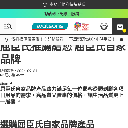
下載app最高回饋$350
本期活動詳情請點我
屈臣氏線上服務
0
All
話題趨勢
Ad
激推換購優惠價！立即點我看
激推換購優惠價！立即點我看
下單選閃電送 1小時到貨！領神券
屈臣氏推薦給您 屈臣氏自家
品牌
話題趨勢
/
2024-09-24
by 屈小編
4592
Share
屈臣氏自家品牌產品致力滿足每一位顧客從頭到腳各項
日用品的需求，高品質又實惠的價格，讓生活品質更上
一層樓 。
選購屈臣氏自家品牌產品