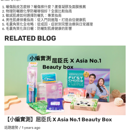
曬傷脫皮怎麼辦？曬傷擦什麼？蘆薈凝膠及面膜推薦
物理防曬跟化學防曬哪個好？全面比較指南
敏感肌膚如何選擇防曬乳：專業指南
男性肌膚保養指南：從入門到進階，打造自信健康肌
毛囊角質化全攻略：從成因、症狀到完整治療與日常護理
毛囊角質化與日曬：防曬對肌膚健康的影響
RELATED BLOG
【小編實測】屈臣氏 X Asia No.1 Beauty Box
話題趨勢
/
1 years ago