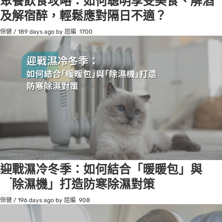
聚餐飲食攻略：如何聰明享受美食、解酒
及解宿醉，輕鬆應對隔日不適？
保健
/
189 days ago
by 屈編
1700
迎戰濕冷冬季：如何結合「暖暖包」與
osts
…
24
「除濕機」打造防寒除濕對策
agination
保健
/
196 days ago
by 屈編
908