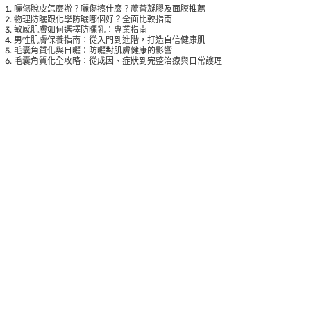
曬傷脫皮怎麼辦？曬傷擦什麼？蘆薈凝膠及面膜推薦
物理防曬跟化學防曬哪個好？全面比較指南
敏感肌膚如何選擇防曬乳：專業指南
男性肌膚保養指南：從入門到進階，打造自信健康肌
毛囊角質化與日曬：防曬對肌膚健康的影響
毛囊角質化全攻略：從成因、症狀到完整治療與日常護理