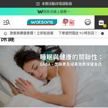
下載app最高回饋$350
本期活動詳情請點我
屈臣氏線上服務
0
All
話題趨勢
Ad
激推換購優惠價！立即點我看
激推換購優惠價！立即點我看
下單選閃電送 1小時到貨！領神券
保健