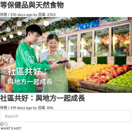
等保健品與天然食物
保健
/
210 days ago
by 屈編
2703
社區共好：與地方一起成長
保健
/
219 days ago
by 屈編
596
WHAT’S HOT