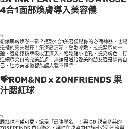
4合1面部煥膚導入美容儀
想讓肌膚煥然一新？這款4合1美容儀是你的必備神器，也是
送禮的完美選擇！集深層清潔、熱敷冷敷、拉提緊緻於一
體，還能讓精華吸收更深入。輕鬆縮小毛孔、提亮膚色，打
造細緻亮白的完美肌膚。無論是送給愛美的朋友還是犒賞自
己，這款美容儀都能讓人愛不釋手！
💝
ROM&ND x ZONFRIENDS 果
汁腮紅球
腮紅球不僅可愛，還是「最強聯名」！與 GD 親自參與的
ZO&FREINDS 角色聯名，讓你在妝容中也能感受到潮流與