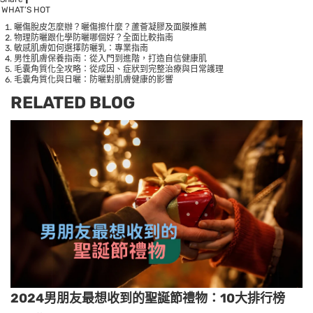
WHAT’S HOT
曬傷脫皮怎麼辦？曬傷擦什麼？蘆薈凝膠及面膜推薦
物理防曬跟化學防曬哪個好？全面比較指南
敏感肌膚如何選擇防曬乳：專業指南
男性肌膚保養指南：從入門到進階，打造自信健康肌
毛囊角質化全攻略：從成因、症狀到完整治療與日常護理
毛囊角質化與日曬：防曬對肌膚健康的影響
RELATED BLOG
2024男朋友最想收到的聖誕節禮物：10大排行榜