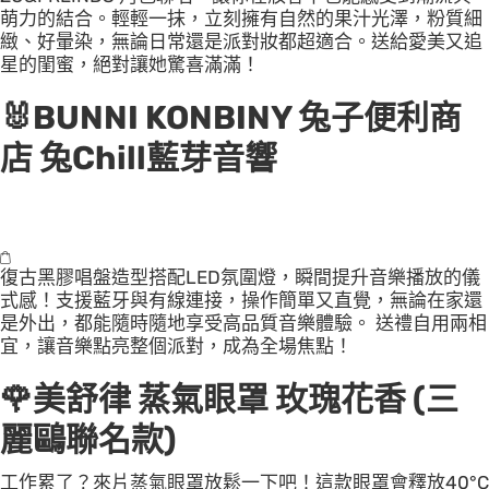
萌力的結合。輕輕一抹，立刻擁有自然的果汁光澤，粉質細
緻、好暈染，無論日常還是派對妝都超適合。送給愛美又追
星的閨蜜，絕對讓她驚喜滿滿！
🐰
BUNNI KONBINY 兔子便利商
店 兔Chill藍芽音響
復古黑膠唱盤造型搭配LED氛圍燈，瞬間提升音樂播放的儀
式感！支援藍牙與有線連接，操作簡單又直覺，無論在家還
是外出，都能隨時隨地享受高品質音樂體驗。 送禮自用兩相
宜，讓音樂點亮整個派對，成為全場焦點！
🌹
美舒律 蒸氣眼罩 玫瑰花香 (三
麗鷗聯名款)
工作累了？來片蒸氣眼罩放鬆一下吧！這款眼罩會釋放40°C