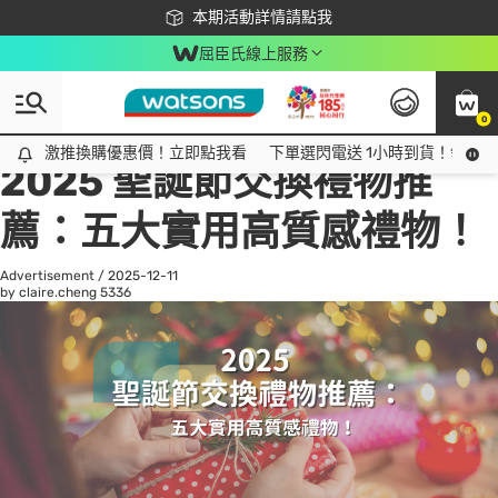
下載app最高回饋$350
本期活動詳情請點我
屈臣氏線上服務
0
All
話題趨勢
Ad
激推換購優惠價！立即點我看
激推換購優惠價！立即點我看
下單選閃電送 1小時到貨！領神券
2025 聖誕節交換禮物推
薦：五大實用高質感禮物！
Advertisement
/
2025-12-11
by claire.cheng
5336