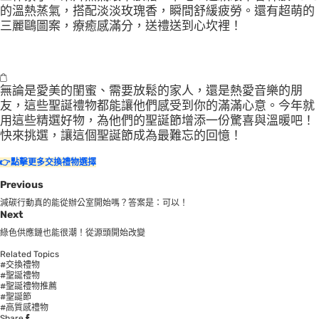
的溫熱蒸氣，搭配淡淡玫瑰香，瞬間舒緩疲勞。還有超萌的
三麗鷗圖案，療癒感滿分，送禮送到心坎裡！
無論是愛美的閨蜜、需要放鬆的家人，還是熱愛音樂的朋
友，這些聖誕禮物都能讓他們感受到你的滿滿心意。今年就
用這些精選好物，為他們的聖誕節增添一份驚喜與溫暖吧！
快來挑選，讓這個聖誕節成為最難忘的回憶！
👉點擊更多交換禮物選擇
Previous
減碳行動真的能從辦公室開始嗎？答案是：可以！
Next
綠色供應鏈也能很潮！從源頭開始改變
Related Topics
#交換禮物
#聖誕禮物
#聖誕禮物推薦
#聖誕節
#高質感禮物
Share