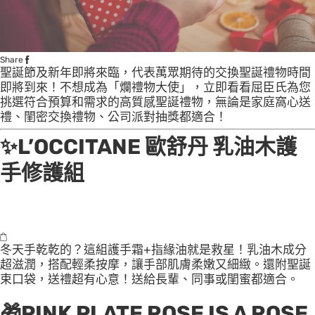
Share
聖誕節及新年即將來臨，代表萬眾期待的交換聖誕禮物時間
即將到來！不想成為「爛禮物大使」，立即看看屈臣氏為您
挑選符合預算和需求的高質感聖誕禮物，無論是家庭窩心送
禮、閨密交換禮物、公司派對抽獎都適合！
✨
L’OCCITANE 歐舒丹 乳油木護
手修護組
冬天手乾乾的？這組護手霜+指緣油就是救星！乳油木成分
超滋潤，搭配輕柔按摩，讓手部肌膚柔嫩又細緻。還附聖誕
束口袋，送禮超有心意！送給長輩、同事或閨蜜都適合。
🎁
PINK PLATE ROSE IS A ROSE