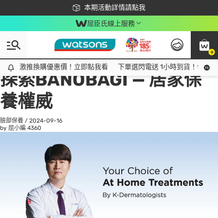
下載app最高回饋$350
本期活動詳情請點我
屈臣氏線上服務
0
All
話題趨勢
Ad
激推換購優惠價！立即點我看
激推換購優惠價！立即點我看
下單選閃電送 1小時到貨！領神券
探索BANOBAGI — 居家保
養權威
臉部保養
/
2024-09-16
by 屈小編
4360