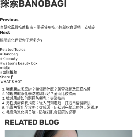
探索BANOBAGI
Previous
直髮吹風機推薦指南 - 掌握使用技巧輕鬆吹直燙捲一支搞定
Next
眼睛退化保健你了解多少?
Related Topics
#Banobagi
#K beauty
#watsons beauty box
#面膜
#面膜推薦
Share
WHAT’S HOT
曬傷脫皮怎麼辦？曬傷擦什麼？蘆薈凝膠及面膜推薦
物理防曬跟化學防曬哪個好？全面比較指南
敏感肌膚如何選擇防曬乳：專業指南
男性肌膚保養指南：從入門到進階，打造自信健康肌
毛囊角質化全攻略：從成因、症狀到完整治療與日常護理
毛囊角質化與日曬：防曬對肌膚健康的影響
RELATED BLOG