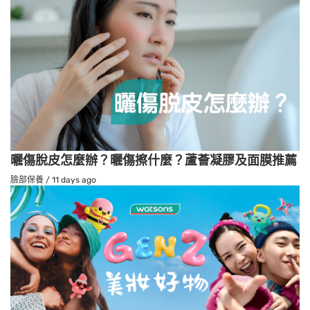
曬傷脫皮怎麼辦？曬傷擦什麼？蘆薈凝膠及面膜推薦
臉部保養
/
11 days ago