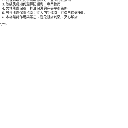
敏感肌膚如何選擇防曬乳：專業指南
男性肌膚保養：控油保濕的完美平衡策略
男性肌膚保養指南：從入門到進階，打造自信健康肌
水楊酸副作用與禁忌：避免肌膚刺激、安心煥膚
*/?>