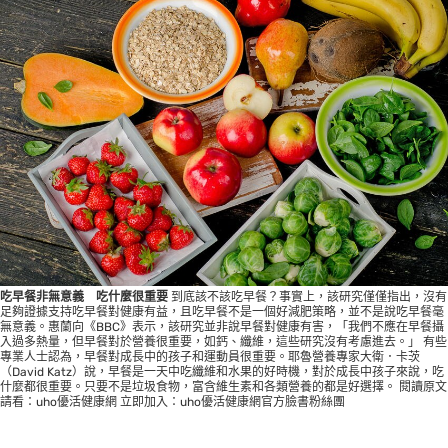
吃早餐非無意義 吃什麼很重要
到底該不該吃早餐？事實上，該研究僅僅指出，沒有
足夠證據支持吃早餐對健康有益，且吃早餐不是一個好減肥策略，並不是說吃早餐毫
無意義。惠蘭向《BBC》表示，該研究並非說早餐對健康有害，「我們不應在早餐攝
入過多熱量，但早餐對於營養很重要，如鈣、纖維，這些研究沒有考慮進去。」 有些
專業人士認為，早餐對成長中的孩子和運動員很重要。耶魯營養專家大衛．卡茨
（David Katz）說，早餐是一天中吃纖維和水果的好時機，對於成長中孩子來說，吃
什麼都很重要。只要不是垃圾食物，富含維生素和各類營養的都是好選擇。 閱讀原文
請看：
uho優活健康網
立即加入：
uho優活健康網官方臉書粉絲團