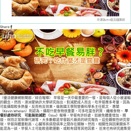
Share
（優活健康網新聞部／綜合報導） 早餐是一天中最重要的一餐，是每個人從小被灌輸
的觀念。然而，澳洲蒙納許大學研究指出，對減肥成人而言，吃早餐應多考量，因為
可能攝取較多熱量，反而有反效果。倫敦國王學院營養科學系主任凱文．惠蘭
（Kevin Whelan）則認為，攝取什麼食物很重要，可多吃富含鈣質、纖維食物。
早
餐好處待研究 可能無助減肥
《Vox》報導，早餐有許好處，如避免體重增加、精
瘦、保持正常新陳代謝等，大多數都是早餐穀片廠商的研究報告。這些觀察性研究發
現，早餐與體重較高、心臟等疾病發病率之間存在關聯。然而，相關性與因果關係不
能混為一談，早餐人士可能較喜歡運動、或較有錢等其他因素。 近來也有研究邀集受