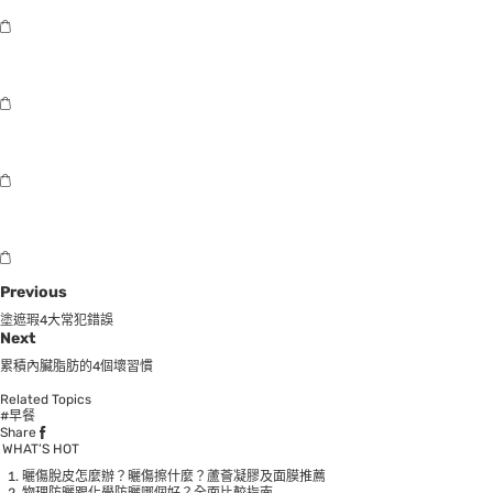
Previous
塗遮瑕4大常犯錯誤
Next
累積內臟脂肪的4個壞習慣
Related Topics
#早餐
Share
WHAT’S HOT
曬傷脫皮怎麼辦？曬傷擦什麼？蘆薈凝膠及面膜推薦
物理防曬跟化學防曬哪個好？全面比較指南