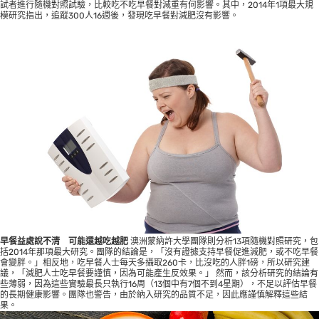
試者進行隨機對照試驗，比較吃不吃早餐對減重有何影響。其中，2014年1項最大規
模研究指出，追蹤300人16週後，發現吃早餐對減肥沒有影響。
早餐益處說不清 可能還越吃越肥
澳洲蒙納許大學團隊則分析13項隨機對照研究，包
括2014年那項最大研究。團隊的結論是，「沒有證據支持早餐促進減肥，或不吃早餐
會變胖。」相反地，吃早餐人士每天多攝取260卡，比沒吃的人胖1磅，所以研究建
議，「減肥人士吃早餐要謹慎，因為可能產生反效果。」 然而，該分析研究的結論有
些薄弱，因為這些實驗最長只執行16周（13個中有7個不到4星期），不足以評估早餐
的長期健康影響。團隊也警告，由於納入研究的品質不足，因此應謹慎解釋這些結
果。