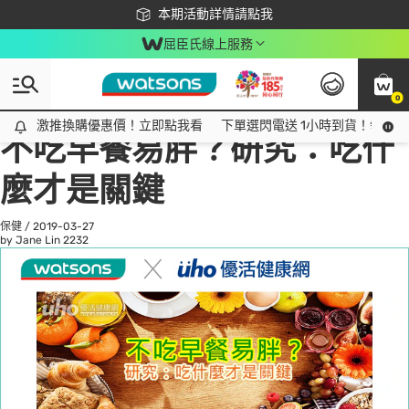
下載app最高回饋$350
本期活動詳情請點我
屈臣氏線上服務
0
All
話題趨勢
Ad
激推換購優惠價！立即點我看
激推換購優惠價！立即點我看
下單選閃電送 1小時到貨！領神券
不吃早餐易胖？研究：吃什
麼才是關鍵
保健
/
2019-03-27
by Jane Lin
2232