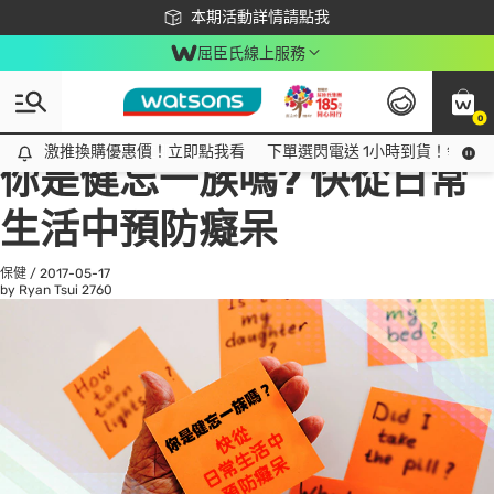
下載app最高回饋$350
本期活動詳情請點我
屈臣氏線上服務
0
All
話題趨勢
Ad
激推換購優惠價！立即點我看
激推換購優惠價！立即點我看
下單選閃電送 1小時到貨！領神券
你是健忘一族嗎? 快從日常
生活中預防癡呆
保健
/
2017-05-17
by Ryan Tsui
2760