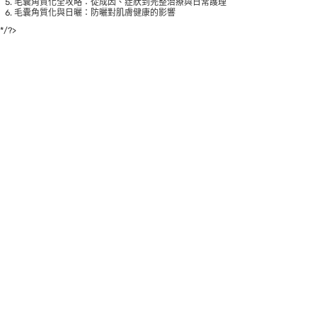
毛囊角質化全攻略：從成因、症狀到完整治療與日常護理
毛囊角質化與日曬：防曬對肌膚健康的影響
*/?>