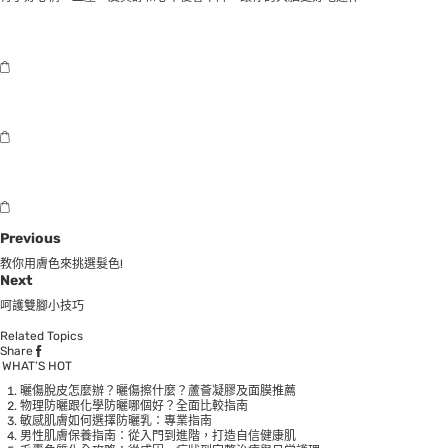
Previous
教你用膚色來挑選髮色!
Next
呵護雙腳小技巧
Related Topics
Share
WHAT’S HOT
曬傷脫皮怎麼辦？曬傷擦什麼？蘆薈凝膠及面膜推薦
物理防曬跟化學防曬哪個好？全面比較指南
敏感肌膚如何選擇防曬乳：專業指南
男性肌膚保養指南：從入門到進階，打造自信健康肌