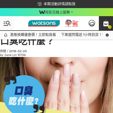
下載app最高回饋$350
本期活動詳情請點我
屈臣氏線上服務
0
All
話題趨勢
Ad
激推換購優惠價！立即點我看
激推換購優惠價！立即點我看
下單選閃電送 1小時到貨！領神券
口臭吃什麼？
保健
/
2018-02-05
by Jane Lin
10726