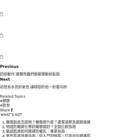
Previous
四招動作 讓懶惰蟲們躺著運動就能瘦
Next
初戀系水亮好氣色 讓暗戀的他一秒看向妳
Related Topics
#健康
#飲食
Share
WHAT’S HOT
曬傷脫皮怎麼辦？曬傷擦什麼？蘆薈凝膠及面膜推薦
物理防曬跟化學防曬哪個好？全面比較指南
敏感肌膚如何選擇防曬乳：專業指南
男性肌膚保養指南：從入門到進階，打造自信健康肌