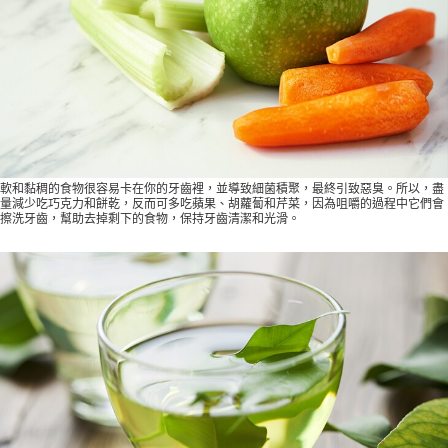
軟和黏稠的食物很容易卡在你的牙齒裡，並導致細菌積聚，最終引致惡臭。所以，盡
量減少吃巧克力和餅乾，反而可多吃蘋果、胡蘿蔔和芹菜，因為咀嚼的過程中它們會
擦洗牙齒，幫助去掉剩下的食物，保持牙齒清潔和光滑。