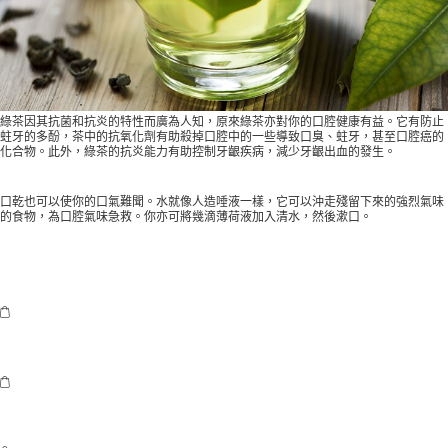
綠茶因其抗菌和抗炎的特性而廣為人知，原來綠茶亦對你的口腔健康有益。它有防止
蛀牙的多酚，茶中的抗氧化劑有助殺掉口腔中的一些導致口臭、蛀牙，甚至口腔癌的
化合物。此外，綠茶的抗炎能力有助控制牙齦疾病，減少牙齦出血的發生。
口乾也可以使你的口氣難聞。水就像人造唾液一樣，它可以沖走殘留下來的強烈氣味
的食物，為口腔氣味急救。你亦可將幾滴薄荷液加入清水，然後漱口。