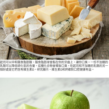
起司可以中和膳食脂肪酸，膳食脂肪球會黏在你的牙齒上，讓你口臭。一份不加糖的
乳酪可以降低硫化氫的含量，這種化合物會導致口臭。吃起司和不加糖的乳酪的另一
個好處是它們含有維生素D，研究顯示，維生素D和鈣都對口腔健康有益。