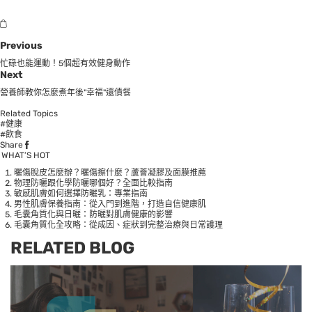
Previous
忙碌也能運動！5個超有效健身動作
Next
營養師教你怎麼煮年後"幸福"還債餐
Related Topics
#健康
#飲食
Share
WHAT’S HOT
曬傷脫皮怎麼辦？曬傷擦什麼？蘆薈凝膠及面膜推薦
物理防曬跟化學防曬哪個好？全面比較指南
敏感肌膚如何選擇防曬乳：專業指南
男性肌膚保養指南：從入門到進階，打造自信健康肌
毛囊角質化與日曬：防曬對肌膚健康的影響
毛囊角質化全攻略：從成因、症狀到完整治療與日常護理
RELATED BLOG