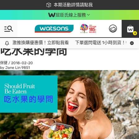
下載app最高回饋$350
本期活動詳情請點我
屈臣氏線上服務
0
All
話題趨勢
Ad
激推換購優惠價！立即點我看
激推換購優惠價！立即點我看
下單選閃電送 1小時到貨！領神券
吃水果的學問
保健
/
2018-02-20
by Jane Lin
9851