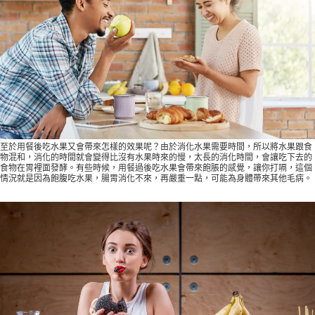
至於用餐後吃水果又會帶來怎樣的效果呢？由於消化水果需要時間，所以將水果跟食
物混和，消化的時間就會變得比沒有水果時來的慢，太長的消化時間，會讓吃下去的
食物在胃裡面發酵。有些時候，用餐過後吃水果會帶來飽脹的感覺，讓你打嗝，這個
情況就是因為飽腹吃水果，腸胃消化不來，再嚴重一點，可能為身體帶來其他毛病。