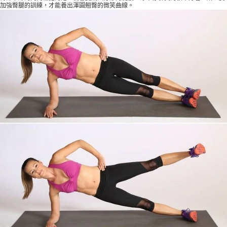
加強臀腿的訓練，才能養出渾圓翹臀的微笑曲線。