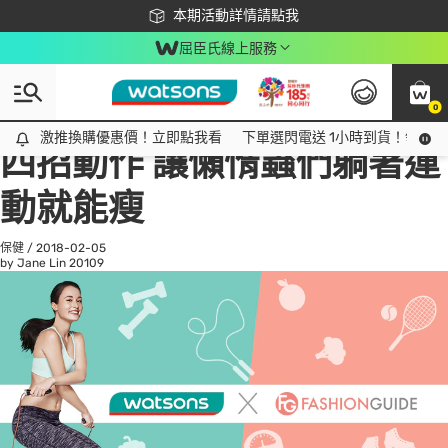
下載app最高回饋$350
本期活動詳情請點我
屈臣氏線上服務
0
All
話題趨勢
Ad
激推換購優惠價！立即點我看
激推換購優惠價！立即點我看
下單選閃電送 1小時到貨！領神券
四招動作 讓懶惰蟲們躺著運
動就能瘦
保健
/
2018-02-05
by Jane Lin
20109