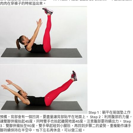
肉肉在穿褲子的時候溢出來。
Step 1：躺平在瑜珈墊上作
預備，背部會有一個凹洞，要盡量讓背部貼平在地面上。 Step 2：利用腹部的力量，
讓雙腳併攏抬起45度，同時雙手也抬起離開地面45度，注意腹部要持續出力。 Step
3：雙腳併攏抬至90度，雙手舉起碰到小腿肚，再回到步驟二的姿勢，重複動作讓手
腳持續保持在半空中，15下左右再休息，可以做三組。