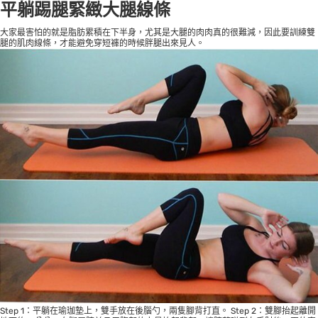
平躺踢腿緊緻大腿線條
大家最害怕的就是脂肪累積在下半身，尤其是大腿的肉肉真的很難減，因此要訓練雙
腿的肌肉線條，才能避免穿短褲的時候胖腿出來見人。
Step 1：平躺在瑜珈墊上，雙手放在後腦勺，兩隻腳背打直。 Step 2：雙腳抬起離開