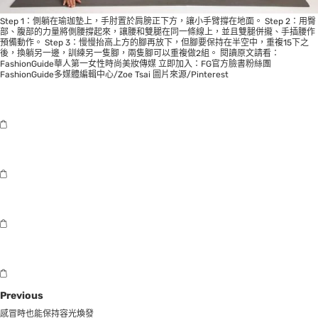
Step 1：側躺在瑜珈墊上，手肘置於肩膀正下方，讓小手臂撐在地面。 Step 2：用臀
部、腹部的力量將側腰撐起來，讓腰和雙腿在同一條線上，並且雙腿併攏、手插腰作
預備動作。 Step 3：慢慢抬高上方的腳再放下，但腳要保持在半空中，重複15下之
後，換躺另一邊，訓練另一隻腳，兩隻腳可以重複做2組。 閱讀原文請看：
FashionGuide華人第一女性時尚美妝傳媒
立即加入：
FG官方臉書粉絲團
FashionGuide多媒體編輯中心/Zoe Tsai 圖片來源/Pinterest
Previous
感冒時也能保持容光煥發