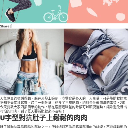
Share
天氣冷真的很懶得動，躺在沙發上追劇、吃零食是冬天的一大享受，可是脂肪就這樣
不知不覺累積起來，過了一個冬身上也多了三層肥肉，絕對是件最崩潰的事情，Z編
今天要教大家四招簡單的動作，躺在客廳追歐爸的時候可以順便運動，讓妳避免養出
可怕的肉肉，到了夏天要減肥就來不及啦！
U字型對抗肚子上鬆鬆的肉肉
肚子是脂肪容易囤積的部位之一，所以絕對不能忽略腹部肌肉的訓練，不要讓鬆鬆的