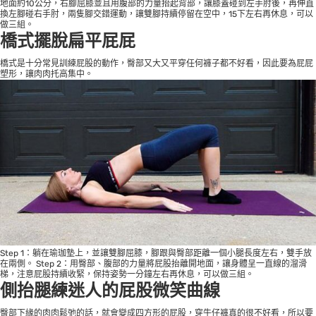
地面約10公分，右腳屈膝並且用腹部的力量抬起背部，讓膝蓋碰到左手肘後，再伸直
換左腳碰右手肘，兩隻腳交錯運動，讓雙腳持續停留在空中，15下左右再休息，可以
做三組。
橋式擺脫扁平屁屁
橋式是十分常見訓練屁股的動作，臀部又大又平穿任何褲子都不好看，因此要為屁屁
塑形，讓肉肉托高集中。
Step 1：躺在瑜珈墊上，並讓雙腳屈膝，腳跟與臀部距離一個小腿長度左右，雙手放
在兩側。 Step 2：用臀部、腹部的力量將屁股抬離開地面，讓身體呈一直線的溜滑
梯，注意屁股持續收緊，保持姿勢一分鐘左右再休息，可以做三組。
側抬腿練迷人的屁股微笑曲線
臀部下緣的肉肉鬆弛的話，就會變成四方形的屁股，穿牛仔褲真的很不好看，所以要